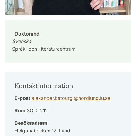
Doktorand
Svenska
Språk- och litteraturcentrum
Kontaktinformation
E-post
alexander.katourgi
@
nordlund.lu
.
se
Rum
SOL:L211
Besöksadress
Helgonabacken 12, Lund