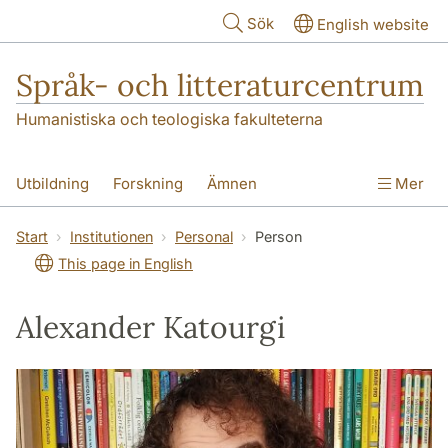
Hoppa till huvudinnehåll
Sök
English website
Språk- och litteraturcentrum
Humanistiska och teologiska fakulteterna
Utbildning
Forskning
Ämnen
Mer
SOL-husen
Kontakt
Institutionen
Start
Institutionen
Personal
Person
This page in English
översättning till svenska
Alexander Katourgi