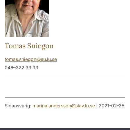
Tomas Sniegon
tomas.sniegon
@
eu.lu
.
se
046–222 33 93
Sidansvarig:
marina.andersson
@
slav.lu
.
se
| 2021-02-25