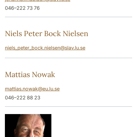
046–222 73 76
Niels Peter Bock Nielsen
niels_peter_bock.nielsen
@
slav.lu
.
se
Mattias Nowak
mattias.nowak
@
eu.lu
.
se
046–222 88 23