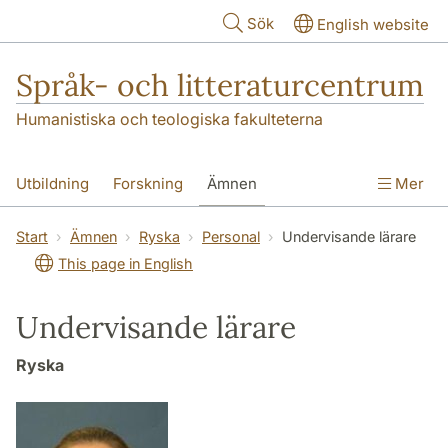
Hoppa till huvudinnehåll
Sök
English website
Språk- och litteraturcentrum
Humanistiska och teologiska fakulteterna
Utbildning
Forskning
Ämnen
Mer
SOL-husen
Kontakt
Institutionen
Start
Ämnen
Ryska
Personal
Undervisande lärare
This page in English
översättning till svenska
Undervisande lärare
Ryska