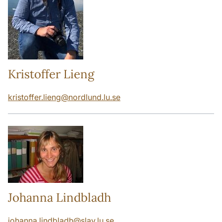
Kristoffer Lieng
kristoffer.lieng
@
nordlund.lu
.
se
Johanna Lindbladh
johanna.lindbladh
@
slav.lu
.
se