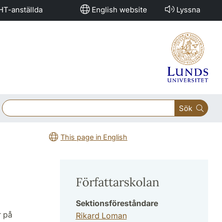
HT-anställda
English website
Lyssna
Sök
This page in English
Författarskolan
Sektionsföreståndare
r på
Rikard Loman