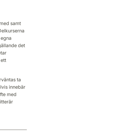
r med samt
Delkurserna
t egna
ällande det
etar
ett
rväntas ta
lvis innebär
yfte med
itterär