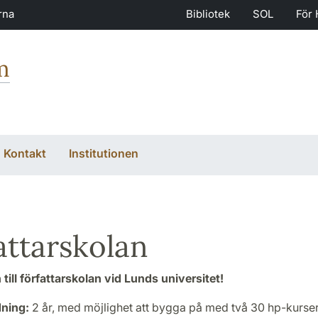
rna
Bibliotek
SOL
För 
m
Kontakt
Institutionen
attarskolan
ill författarskolan vid Lunds universitet!
ning:
2 år, med möjlighet att bygga på med två 30 hp-kurse