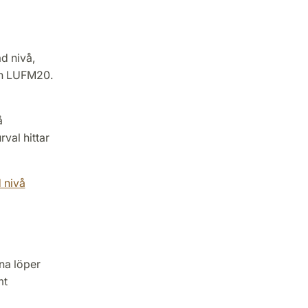
ad nivå,
en LUFM20.
å
val hittar
 nivå
na löper
mt