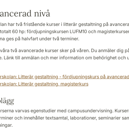
ancerad nivå
lan har två fristående kurser i litterär gestaltning på avancer
totalt 60 hp: fördjupningskursen LUFM10 och magisterkurs
a ges på halvfart under två terminer.
 våra två avancerade kurser sker på våren. Du anmäler dig p
. Länk till anmälan och mer information om behörighet och ur
arskolan: Litterär gestaltning - fördjupningskurs på avancerad
rskolan: Litterär gestaltning, magisterkurs
lägg
urserna varvas egenstudier med campusundervisning. Kurser
rminer och innehåller textsamtal, laborationer, seminarier sa
ingar.