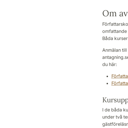
Om av
Författarsko
omfattande 
Båda kursern
Anmälan till
antagning.se
du här:
Författ
Författa
Kursupp
I de båda k
under två te
gästföreläsn