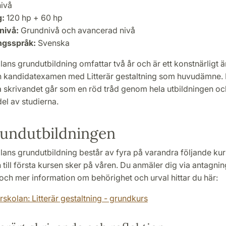
ivå
g:
120 hp + 60 hp
nivå:
Grundnivå och avancerad nivå
ngsspråk:
Svenska
lans grundutbildning omfattar två år och är ett konstnärligt
en kandidatexamen med Litterär gestaltning som huvudämne.
ra skrivandet går som en röd tråd genom hela utbildningen oc
el av studierna.
undutbildningen
olans grundutbildning består av fyra på varandra följande ku
till första kursen sker på våren. Du anmäler dig via antagnin
 och mer information om behörighet och urval hittar du här:
rskolan: Litterär gestaltning - grundkurs