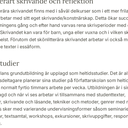
erärt skrivande och reflektion
erära skrivandet finns med i såväl delkurser som i ett mer fril
rbetar med sitt eget skrivande/konstnärskap. Detta ökar succ
dningens gång och efter hand varvas rena skrivperioder med
krivandet kan vara för barn, unga eller vuxna och i vilken sk
lst. Förutom det skönlitterära skrivandet arbetar vi också 
e texter i essäform.
tudier
lans grundutbildning är upplagd som heltidsstudier. Det är all
rsdeltagare planerar sina studier på författarskolan som heltid
a normalt fyrtio timmars arbete per vecka. Utbildningen är i si
gd och när vi ses arbetar vi tillsammans med studenttexter,
ur, skrivande och läsande, tekniker och metoder, genrer med 
 sker med varierande undervisningsformer såsom seminarie
r, textsamtal, workshops, exkursioner, skrivuppgifter, respo
g.