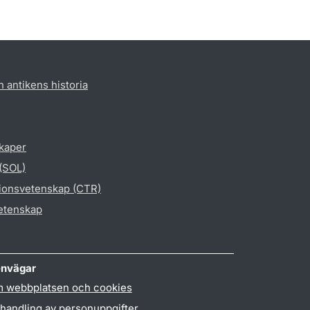
h antikens historia
skaper
 (SOL)
gionsvetenskap (CTR)
vetenskap
nvägar
 webbplatsen och cookies
handling av personuppgifter