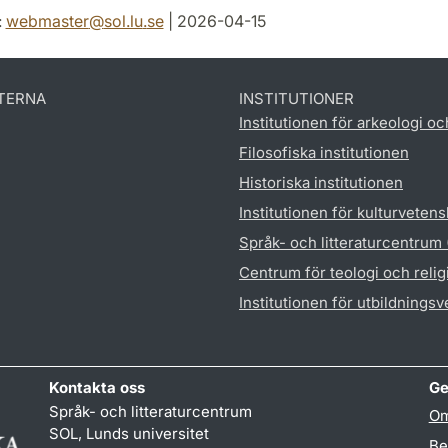
:
webmaster
@
sol.lu
.
se
| 2026-04-15
TERNA
INSTITUTIONER
Institutionen för arkeologi oc
Filosofiska institutionen
Historiska institutionen
Institutionen för kulturveten
Språk- och litteraturcentrum
Centrum för teologi och reli
Institutionen för utbildnings
Kontakta oss
Ge
Språk- och litteraturcentrum
Om
SOL, Lunds universitet
Be