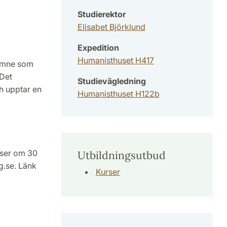
Studierektor
Elisabet Björklund
Expedition
Humanisthuset H417
 ämne som
 Det
Studievägledning
h upptar en
Humanisthuset H122b
rser om 30
Utbildningsutbud
g.se. Länk
Kurser