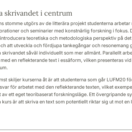
a skrivandet i centrum
ns stomme utgörs av de litterära projekt studenterna arbeta
orationer och seminarier med konstnärlig forskning i fokus. 
att introducera teoretiska och metodologiska perspektiv på de
och att utveckla och fördjupa tankegångar och resonemang g
a skrivandet såväl individuellt som mer allmänt. Parallellt arb
med en reflekterande text i essäform, vilken presenteras vid 
ium.
st skiljer kurserna åt är att studenterna som går LUFM20 fö
nsvar för arbetet med den reflekterande texten, vilket exempe
av ett eget teoribaserat forskningsläge. Ett övergripande s
urs är att skriva en text som potentiellt riktar sig ut mot en l