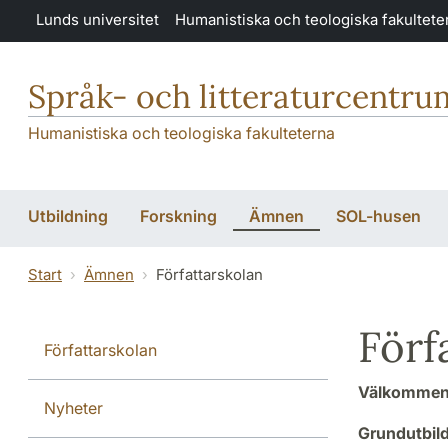
Hoppa till huvudinnehåll
Lunds universitet
Humanistiska och teologiska fakultete
Språk- och litteraturcentru
Humanistiska och teologiska fakulteterna
Utbildning
Forskning
Ämnen
SOL-husen
Start
Ämnen
Författarskolan
Förf
Författarskolan
Välkommen t
Nyheter
Grundutbild