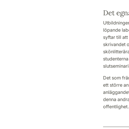
Det egn
Utbildninge
löpande lab
syftar till 
skrivandet 
skönlitterär
studenterna 
slutseminar
Det som främ
ett större a
anläggandet 
denna andra k
offentlighet.