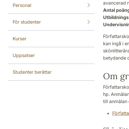
avancerad n
Personal
Antal poän
Utbildnings
För studenter
Undervisni
Författarsko
Kurser
kan ingå i 
skönlitterä
Uppsatser
betydande d
Studenter berättar
Om gr
Författarsk
hp. Anmälan 
till anmälan
Författa