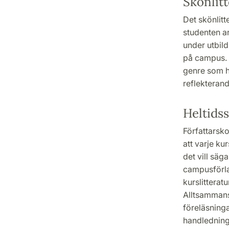
Skönlitt
Det skönlitt
studenten a
under utbil
på campus. S
genre som he
reflekterand
Heltidss
Författarsko
att varje ku
det vill säg
campusförla
kurslitterat
Alltsammans
föreläsninga
handlednin