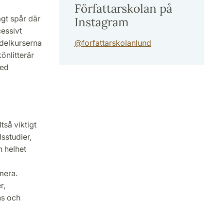
Författarskolan på
agt spår där
Instagram
essivt
 delkurserna
@forfattarskolanlund
önlitterär
med
tså viktigt
sstudier,
n helhet
mera.
r,
ns och