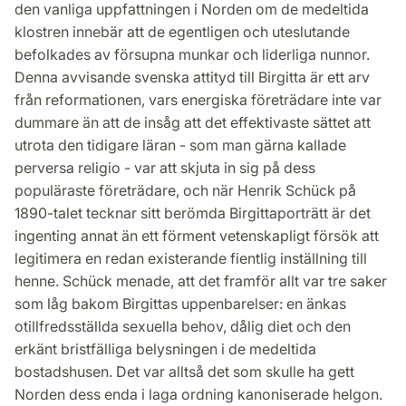
den vanliga uppfattningen i Norden om de medeltida
klostren innebär att de egentligen och uteslutande
befolkades av försupna munkar och liderliga nunnor.
Denna avvisande svenska attityd till Birgitta är ett arv
från reformationen, vars energiska företrädare inte var
dummare än att de insåg att det effektivaste sättet att
utrota den tidigare läran - som man gärna kallade
perversa religio - var att skjuta in sig på dess
populäraste företrädare, och när Henrik Schück på
1890-talet tecknar sitt berömda Birgittaporträtt är det
ingenting annat än ett förment vetenskapligt försök att
legitimera en redan existerande fientlig inställning till
henne. Schück menade, att det framför allt var tre saker
som låg bakom Birgittas uppenbarelser: en änkas
otillfredsställda sexuella behov, dålig diet och den
erkänt bristfälliga belysningen i de medeltida
bostadshusen. Det var alltså det som skulle ha gett
Norden dess enda i laga ordning kanoniserade helgon.