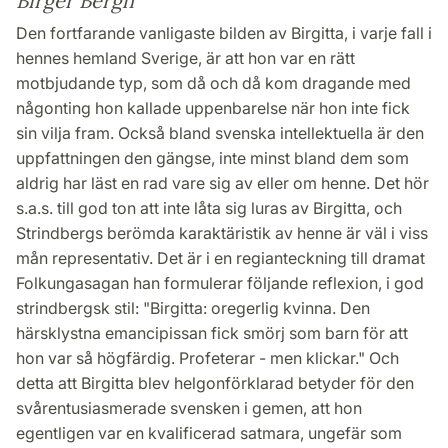
Birger Bergh
Den fortfarande vanligaste bilden av Birgitta, i varje fall i
hennes hemland Sverige, är att hon var en rätt
motbjudande typ, som då och då kom dragande med
någonting hon kallade uppenbarelse när hon inte fick
sin vilja fram. Också bland svenska intellektuella är den
uppfattningen den gängse, inte minst bland dem som
aldrig har läst en rad vare sig av eller om henne. Det hör
s.a.s. till god ton att inte låta sig luras av Birgitta, och
Strindbergs berömda karaktäristik av henne är väl i viss
mån representativ. Det är i en regianteckning till dramat
Folkungasagan han formulerar följande reflexion, i god
strindbergsk stil: "Birgitta: oregerlig kvinna. Den
härsklystna emancipissan fick smörj som barn för att
hon var så högfärdig. Profeterar - men klickar." Och
detta att Birgitta blev helgonförklarad betyder för den
svårentusiasmerade svensken i gemen, att hon
egentligen var en kvalificerad satmara, ungefär som