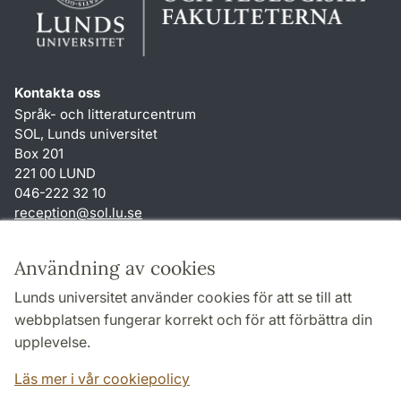
Kontakta oss
Språk- och litteraturcentrum
SOL, Lunds universitet
Box 201
221 00 LUND
046-222 32 10
reception
@
sol.lu
.
se
Genvägar
Användning av cookies
Om webbplatsen och cookies
Lunds universitet använder cookies för att se till att
Behandling av personuppgifter
webbplatsen fungerar korrekt och för att förbättra din
Tillgänglighetsredogörelse
upplevelse.
TYPO3-login
Läs mer i vår cookiepolicy