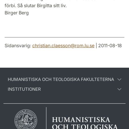
Birger Berg
Sidansvarig:
christian.claesson
@
rom.lu
.
se
| 2011-08-18
HUMANISTISKA OCH TEOLOGISKA FAKULTETERNA
INSTITUTIONER