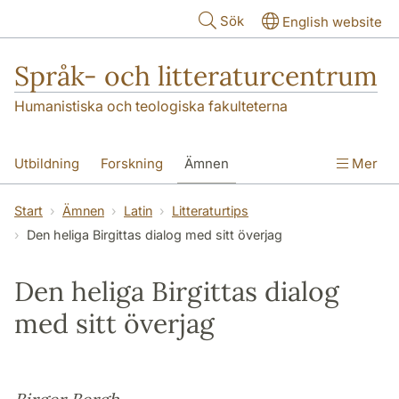
Hoppa till huvudinnehåll
Sök
English website
Språk- och litteraturcentrum
Humanistiska och teologiska fakulteterna
Utbildning
Forskning
Ämnen
Mer
SOL-husen
Kontakt
Institutionen
Start
Ämnen
Latin
Litteraturtips
Den heliga Birgittas dialog med sitt överjag
översättning till svenska
Den heliga Birgittas dialog
med sitt överjag