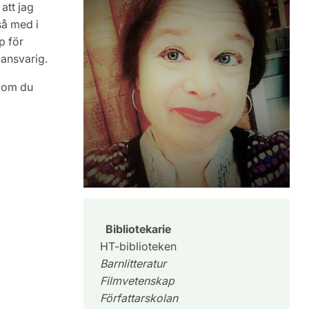
att jag
så med i
p för
ansvarig.
 om du
Bibliotekarie
HT-biblioteken
Barnlitteratur
Filmvetenskap
Författarskolan