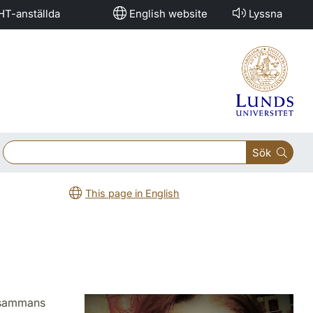
HT-anställda
English website
Lyssna
Sök
This page in English
llsammans