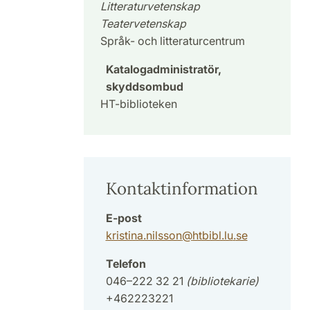
Litteraturvetenskap
Teatervetenskap
Språk- och litteraturcentrum
Katalogadministratör,
skyddsombud
HT-biblioteken
Kontaktinformation
E-post
kristina.nilsson
@
htbibl.lu
.
se
Telefon
046–222 32 21
(bibliotekarie)
+462223221