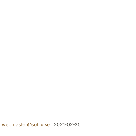
:
webmaster
@
sol.lu
.
se
| 2021-02-25