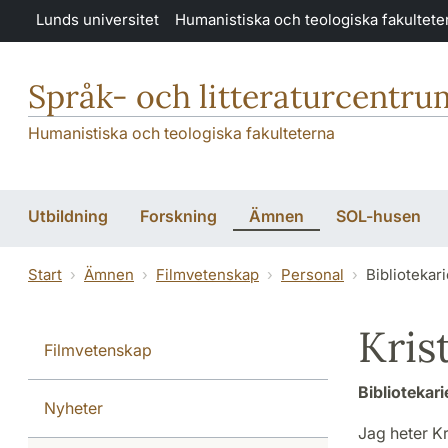
Hoppa till huvudinnehåll
Lunds universitet
Humanistiska och teologiska fakultete
Språk- och litteraturcentru
Humanistiska och teologiska fakulteterna
Utbildning
Forskning
Ämnen
SOL-husen
Start
Ämnen
Filmvetenskap
Personal
Bibliotekar
Kris
Filmvetenskap
Bibliotekar
Nyheter
Jag heter Kr