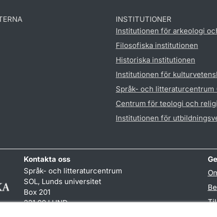
TERNA
INSTITUTIONER
Institutionen för arkeologi oc
Filosofiska institutionen
Historiska institutionen
Institutionen för kulturveten
Språk- och litteraturcentrum
Centrum för teologi och reli
Institutionen för utbildnings
Kontakta oss
Ge
Språk- och litteraturcentrum
Om
SOL, Lunds universitet
Be
Box 201
Ti
221 00 LUND
046-222 32 10
TY