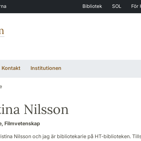
rna
Bibliotek
SOL
För 
m
Kontakt
Institutionen
ie
tina Nilsson
ie, Filmvetenskap
istina Nilsson och jag är bibliotekarie på HT-biblioteken. Ti