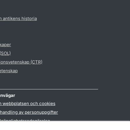
h antikens historia
skaper
 (SOL)
gionsvetenskap (CTR)
vetenskap
nvägar
 webbplatsen och cookies
handling av personuppgifter
llgänglighetsredogörelse
PO3-login