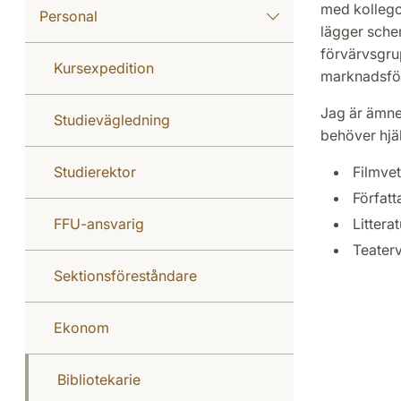
med kollegor
Personal
lägger sche
förvärvsgru
Kursexpedition
marknadsfö
Jag är ämne
Studievägledning
behöver hjäl
Studierektor
Filmve
Författ
FFU-ansvarig
Littera
Teater
Sektionsföreståndare
Ekonom
Bibliotekarie