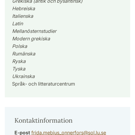
Grekiska (antik och bysantinsk)
Hebreiska
Italienska
Latin
Mellanösternstudier
Modern grekiska
Polska
Rumänska
Ryska
Tyska
Ukrainska
Språk- och litteraturcentrum
Kontaktinformation
E-post
frida.mebius_onnerfors
@
sol.lu
.
se