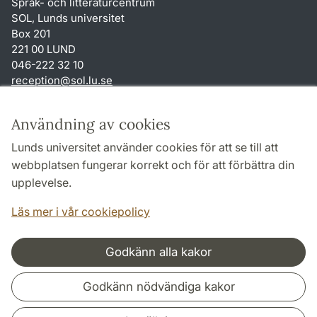
Språk- och litteraturcentrum
SOL, Lunds universitet
Box 201
221 00 LUND
046-222 32 10
reception
@
sol.lu
.
se
Genvägar
Användning av cookies
Om webbplatsen och cookies
Lunds universitet använder cookies för att se till att
Behandling av personuppgifter
webbplatsen fungerar korrekt och för att förbättra din
Tillgänglighetsredogörelse
upplevelse.
TYPO3-login
Läs mer i vår cookiepolicy
Godkänn alla kakor
Samarbeten och nätverk
Godkänn nödvändiga kakor