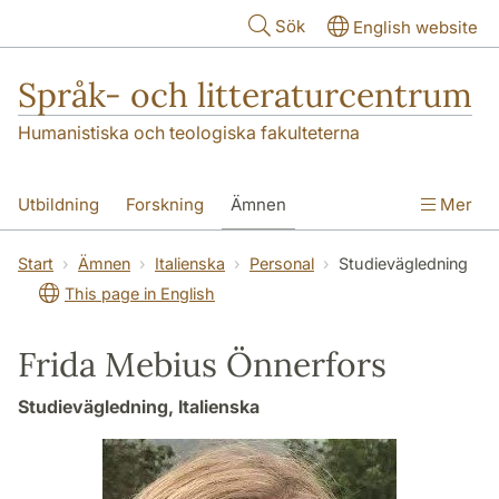
Hoppa till huvudinnehåll
Sök
English website
Språk- och litteraturcentrum
Humanistiska och teologiska fakulteterna
Utbildning
Forskning
Ämnen
Mer
SOL-husen
Kontakt
Institutionen
Start
Ämnen
Italienska
Personal
Studievägledning
This page in English
översättning till svenska
Frida Mebius Önnerfors
Studievägledning, Italienska