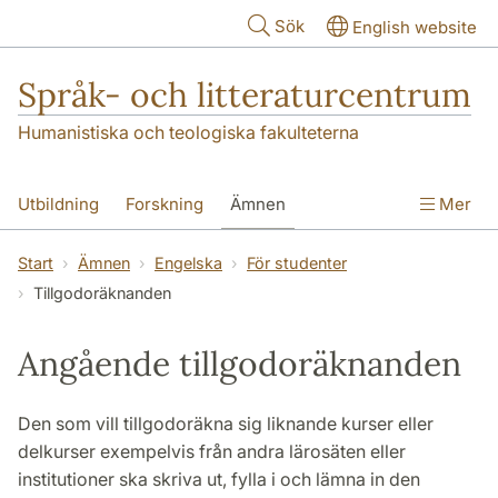
Hoppa till huvudinnehåll
Sök
English website
Språk- och litteraturcentrum
Humanistiska och teologiska fakulteterna
Utbildning
Forskning
Ämnen
Mer
SOL-husen
Kontakt
Institutionen
Start
Ämnen
Engelska
För studenter
Tillgodoräknanden
översättning till svenska
Angående tillgodoräknanden
Den som vill tillgodoräkna sig liknande kurser eller
delkurser exempelvis från andra lärosäten eller
institutioner ska skriva ut, fylla i och lämna in den