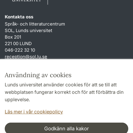
Kontakta oss
Språk- och litteraturcentrum
SOL, Lunds universitet
Box 201
221 00 LUND
046-222 32 10
reception
@
sol.lu
.
se
Genvägar
Användning av cookies
Om webbplatsen och cookies
Lunds universitet använder cookies för att se till att
Behandling av personuppgifter
webbplatsen fungerar korrekt och för att förbättra din
Tillgänglighetsredogörelse
upplevelse.
TYPO3-login
Läs mer i vår cookiepolicy
Godkänn alla kakor