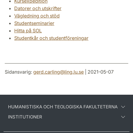
Kursexpedition
Datorer och utskrifter
Vägledning och stöd
Studentseminarier
Hitta på SOL
Studentkår och studentföreningar
Sidansvarig:
gerd.carling
@
ling.lu
.
se
| 2021-05-07
HUMANISTISKA OCH TEOLOGISKA FAKULTETERNA
INSTITUTIONER