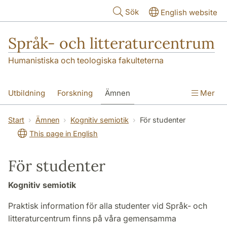
Hoppa till huvudinnehåll
Sök
English website
Språk- och litteraturcentrum
Humanistiska och teologiska fakulteterna
Utbildning
Forskning
Ämnen
Mer
SOL-husen
Kontakt
Institutionen
Start
Ämnen
Kognitiv semiotik
För studenter
This page in English
översättning till svenska
För studenter
Kognitiv semiotik
Praktisk information för alla studenter vid Språk- och
litteraturcentrum finns på våra gemensamma