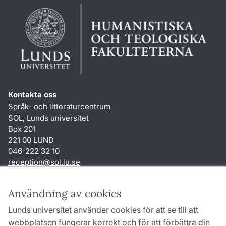
Kontakta oss
Språk- och litteraturcentrum
SOL, Lunds universitet
Box 201
221 00 LUND
046-222 32 10
reception
@
sol.lu
.
se
Genvägar
Användning av cookies
Om webbplatsen och cookies
Lunds universitet använder cookies för att se till att
Behandling av personuppgifter
webbplatsen fungerar korrekt och för att förbättra din