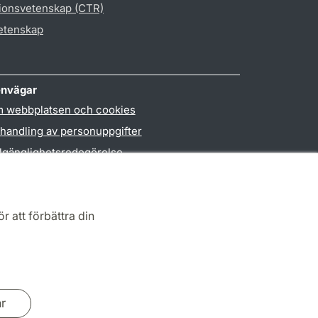
gionsvetenskap (CTR)
vetenskap
nvägar
 webbplatsen och cookies
handling av personuppgifter
llgänglighetsredogörelse
PO3-login
r att förbättra din
ar