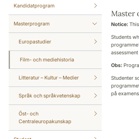
Kandidatprogram
Master o
Masterprogram
Notice:
This
Students wh
Europastudier
programme’s
assessment 
Film- och mediehistoria
Obs:
Progra
Litteratur – Kultur – Medier
Studenter s
programmets
på examensa
Språk och språkvetenskap
Öst- och
Centraleuropakunskap