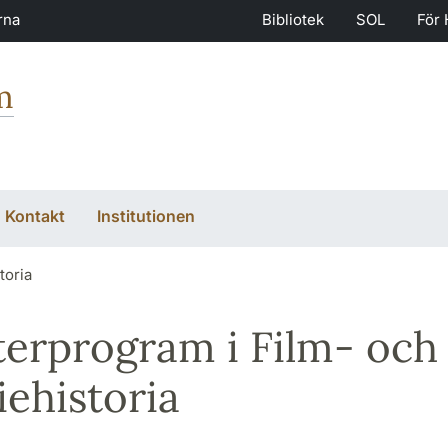
rna
Bibliotek
SOL
För 
m
Kontakt
Institutionen
toria
erprogram i Film- och
ehistoria