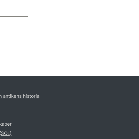
h antikens historia
skaper
 (SOL)