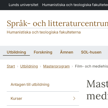
Hoppa till huvudinnehåll
Lunds universitet
Humanistiska och teologiska fakultete
Språk- och litteraturcentru
Humanistiska och teologiska fakulteterna
Utbildning
Forskning
Ämnen
SOL-husen
Start
Utbildning
Masterprogram
Film- och mediehis
Mast
Antagen till utbildning
medi
Kurser