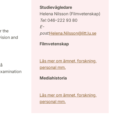
Studievägledare
Helena Nilsson (Filmvetenskap)
Tel:
046–222 93 80
E-
r the
post:
Helena.Nilsson
@
litt.lu
.
se
vision and
Filmvetenskap
Läs mer om ämnet, forskning,
på
personal mm.
examination
Mediahistoria
Läs mer om ämnet, forskning,
personal mm.