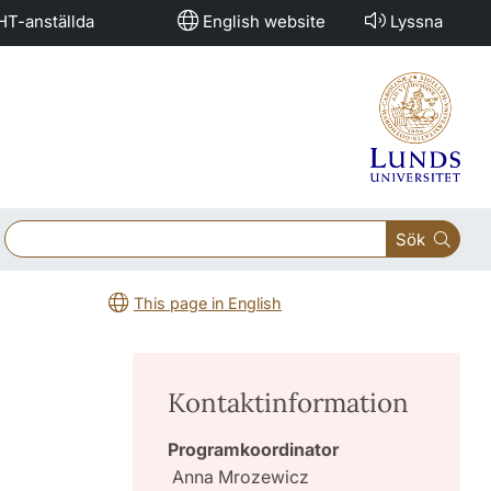
HT-anställda
English website
Lyssna
Sök
This page in English
Kontaktinformation
Programkoordinator
Anna Mrozewicz