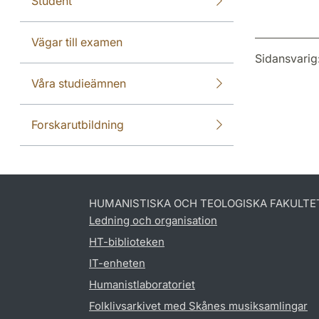
Student
Vägar till examen
Sidansvarig
Våra studieämnen
Forskarutbildning
HUMANISTISKA OCH TEOLOGISKA FAKULTE
Ledning och organisation
HT-biblioteken
IT-enheten
Humanistlaboratoriet
Folklivsarkivet med Skånes musiksamlingar