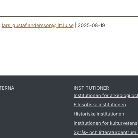
:
lars_gustaf.andersson
@
litt.lu
.
se
| 2025-08-19
TERNA
INSTITUTIONER
Institutionen för arkeologi oc
Filosofiska institutionen
Historiska institutionen
Institutionen för kulturveten
Språk- och litteraturcentrum