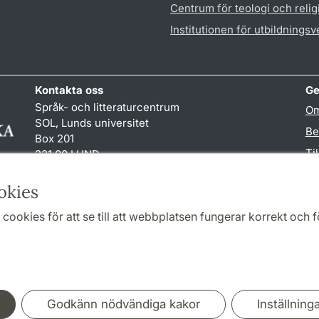
Centrum för teologi och reli
Institutionen för utbildnings
Kontakta oss
Ge
Språk- och litteraturcentrum
Om
SOL, Lunds universitet
Be
Box 201
Ti
221 00 LUND
046-222 32 10
TY
reception
@
sol.lu
.
se
okies
cookies för att se till att webbplatsen fungerar korrekt och fö
Samarbeten och nätverk
Godkänn nödvändiga kakor
Inställning