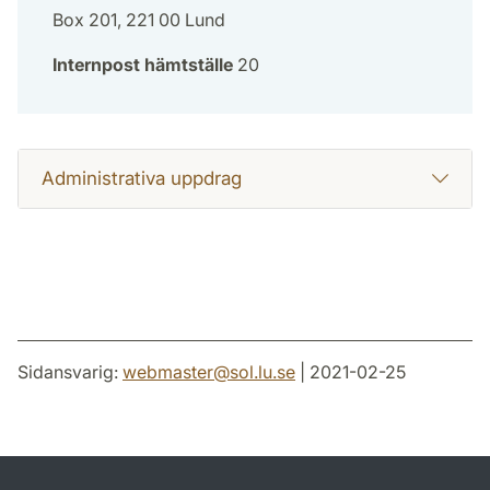
Box 201, 221 00 Lund
Internpost hämtställe
20
Administrativa uppdrag
Sidansvarig:
webmaster
@
sol.lu
.
se
| 2021-02-25