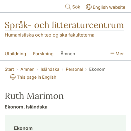
Hoppa till huvudinnehåll
Sök
English website
Språk- och litteraturcentrum
Humanistiska och teologiska fakulteterna
Utbildning
Forskning
Ämnen
Mer
SOL-husen
Kontakt
Institutionen
Start
Ämnen
Isländska
Personal
Ekonom
This page in English
översättning till svenska
Ruth Marimon
Ekonom, Isländska
Ekonom