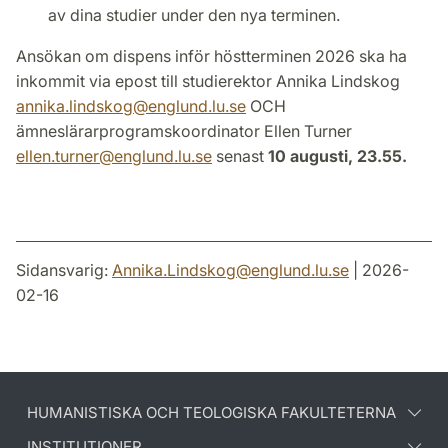
av dina studier under den nya terminen.
Ansökan om dispens inför höstterminen 2026 ska ha
inkommit via epost till studierektor Annika Lindskog
annika.lindskog
@
englund.lu
.
se
OCH
ämneslärarprogramskoordinator Ellen Turner
ellen.turner
@
englund.lu
.
se
senast
10 augusti, 23.55.
Sidansvarig:
Annika.Lindskog
@
englund.lu
.
se
| 2026-
02-16
HUMANISTISKA OCH TEOLOGISKA FAKULTETERNA
INSTITUTIONER