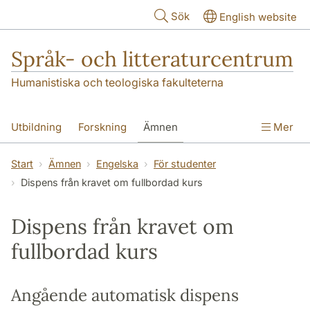
Hoppa till huvudinnehåll
Sök
English website
Språk- och litteraturcentrum
Humanistiska och teologiska fakulteterna
Utbildning
Forskning
Ämnen
Mer
SOL-husen
Kontakt
Institutionen
Start
Ämnen
Engelska
För studenter
Dispens från kravet om fullbordad kurs
översättning till svenska
Dispens från kravet om
fullbordad kurs
Angående automatisk dispens