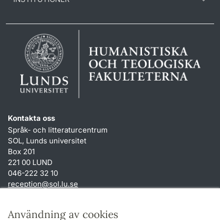
Kontakta oss
Språk- och litteraturcentrum
SOL, Lunds universitet
Box 201
221 00 LUND
046-222 32 10
reception
@
sol.lu
.
se
Genvägar
Användning av cookies