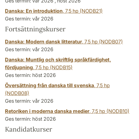
Ges termin: vår 2026 , höst 2026
Danska: En introduktion
,
7,5 hp
(NODB21)
Ges termin: vår 2026
Fortsättningskurser
Danska: Modern dansk litteratur
,
7,5 hp
(NODB07)
Ges termin: vår 2026
Danska: Muntlig och skriftlig språkfärdighet,
fördjupning
,
7,5 hp
(NODB15)
Ges termin: höst 2026
Översättning från danska till svenska
,
7,5 hp
(NODB08)
Ges termin: vår 2026
Retoriken i moderna danska medier
,
7,5 hp
(NODB10)
Ges termin: höst 2026
Kandidatkurser