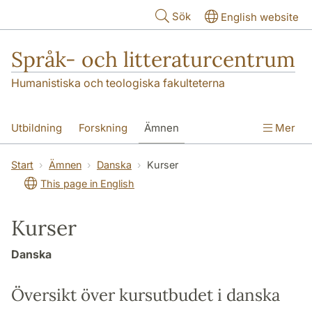
Hoppa till huvudinnehåll
Sök
English website
Språk- och litteraturcentrum
Humanistiska och teologiska fakulteterna
Utbildning
Forskning
Ämnen
Mer
SOL-husen
Kontakt
Institutionen
Start
Ämnen
Danska
Kurser
This page in English
översättning till svenska
Kurser
Danska
Översikt över kursutbudet i danska