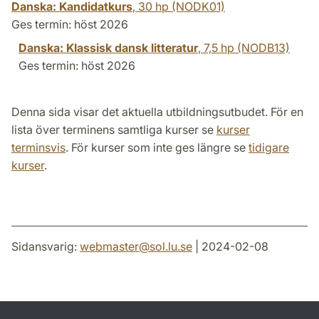
Danska: Kandidatkurs
,
30 hp
(NODK01)
Ges termin: höst 2026
Danska: Klassisk dansk litteratur
,
7,5 hp
(NODB13)
Ges termin: höst 2026
Denna sida visar det aktuella utbildningsutbudet. För en
lista över terminens samtliga kurser se
kurser
terminsvis
. För kurser som inte ges längre se
tidigare
kurser
.
Sidansvarig:
webmaster
@
sol.lu
.
se
| 2024-02-08