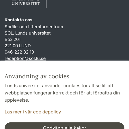
Kontakta oss
Språk- och litteraturcentrum
SOL, Lunds universitet
Box 201
221 00 LUND
046-222 32 10
reception
@
sol.lu
.
se
Genvägar
Användning av cookies
Om webbplatsen och cookies
Lunds universitet använder cookies för att se till att
Behandling av personuppgifter
webbplatsen fungerar korrekt och för att förbättra din
Tillgänglighetsredogörelse
upplevelse.
TYPO3-login
Läs mer i vår cookiepolicy
Godkänn alla kakor