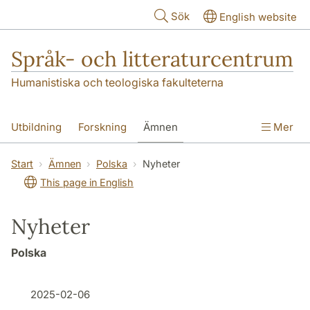
Hoppa till huvudinnehåll
Sök
English website
Språk- och litteraturcentrum
Humanistiska och teologiska fakulteterna
Utbildning
Forskning
Ämnen
Mer
SOL-husen
Kontakt
Institutionen
Start
Ämnen
Polska
Nyheter
This page in English
översättning till svenska
Nyheter
Polska
2025-02-06