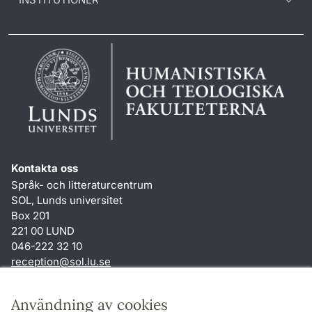
Kontakta oss
Språk- och litteraturcentrum
SOL, Lunds universitet
Box 201
221 00 LUND
046-222 32 10
reception
@
sol.lu
.
se
Genvägar
Användning av cookies