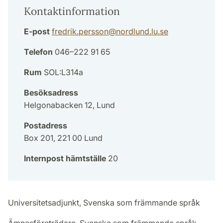
Kontaktinformation
E-post
fredrik.persson
@
nordlund.lu
.
se
Telefon
046–222 91 65
Rum
SOL:L314a
Besöksadress
Helgonabacken 12, Lund
Postadress
Box 201, 221 00 Lund
Internpost hämtställe
20
Universitetsadjunkt, Svenska som främmande språk
Ämnesföreträdare, Svenska som främmande språk