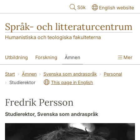
Hoppa till huvudinnehåll
Sök
English website
Språk- och litteraturcentrum
Humanistiska och teologiska fakulteterna
Utbildning
Forskning
Ämnen
Mer
SOL-husen
Kontakt
Institutionen
Start
Ämnen
Svenska som andraspråk
Personal
Studierektor
This page in English
översättning till svenska
Fredrik Persson
Studierektor, Svenska som andraspråk