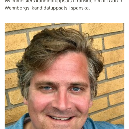
Wachmeisters kandidatuppsats i franska, och till Göran
Wennborgs kandidatuppsats i spanska.