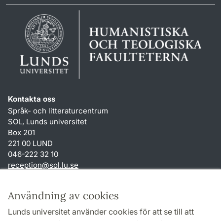
Kontakta oss
Språk- och litteraturcentrum
SOL, Lunds universitet
Box 201
221 00 LUND
046-222 32 10
reception
@
sol.lu
.
se
Genvägar
Användning av cookies
Om webbplatsen och cookies
Lunds universitet använder cookies för att se till att
Behandling av personuppgifter