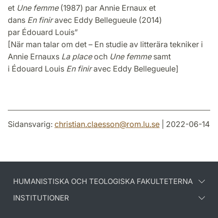
et
Une
femme
(1987) par Annie Ernaux et
dans
En finir
avec Eddy Bellegueule (2014)
par Édouard Louis”
[När man talar om det – En studie av litterära tekniker i
Annie Ernauxs
La place
och
Une
femme
samt
i Édouard Louis
En finir
avec Eddy Bellegueule]
Sidansvarig:
christian.claesson
@
rom.lu
.
se
| 2022-06-14
HUMANISTISKA OCH TEOLOGISKA FAKULTETERNA
INSTITUTIONER