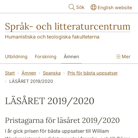
Hoppa till huvudinnehåll
Sök
English website
Språk- och litteraturcentrum
Humanistiska och teologiska fakulteterna
Utbildning
Forskning
Ämnen
Mer
SOL-husen
Kontakt
Institutionen
Start
Ämnen
Spanska
Pris för bästa uppsatser
LÄSÅRET 2019/2020
översättning till svenska
LÄSÅRET 2019/2020
Pristagarna för läsåret 2019/2020
I år gick prisen för bästa uppsatser till William