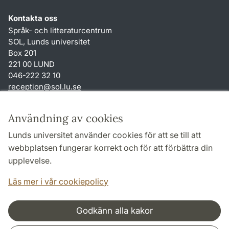
Kontakta oss
Språk- och litteraturcentrum
SOL, Lunds universitet
Box 201
221 00 LUND
046-222 32 10
reception
@
sol.lu
.
se
Genvägar
Användning av cookies
Om webbplatsen och cookies
Lunds universitet använder cookies för att se till att
Behandling av personuppgifter
webbplatsen fungerar korrekt och för att förbättra din
Tillgänglighetsredogörelse
upplevelse.
TYPO3-login
Läs mer i vår cookiepolicy
Godkänn alla kakor
Samarbeten och nätverk