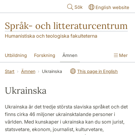
Hoppa till huvudinnehåll
Sök
English website
Språk- och litteraturcentrum
Humanistiska och teologiska fakulteterna
Utbildning
Forskning
Ämnen
Mer
SOL-husen
Kontakt
Institutionen
Start
Ämnen
Ukrainska
This page in English
översättning till svenska
Ukrainska
Ukrainska är det tredje största slaviska språket och det
finns cirka 46 miljoner ukrainsktalande personer i
världen. Med kunskaper i ukrainska kan du som jurist,
statsvetare, ekonom, journalist, kulturvetare,