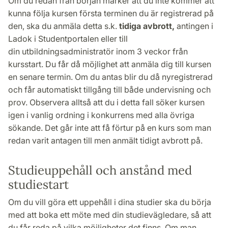
Om du redan från början märker att du inte kommer att
kunna följa kursen första terminen du är registrerad på
den, ska du anmäla detta s.k.
tidiga avbrott,
antingen i
Ladok i Studentportalen eller till
din
utbildningsadministratör inom 3 veckor från
kursstart. Du får då möjlighet att anmäla dig till kursen
en senare termin. Om du antas blir du då nyregistrerad
och får automatiskt tillgång till både undervisning och
prov. Observera alltså att du i detta fall söker kursen
igen i vanlig ordning i konkurrens med alla övriga
sökande. Det går inte att få förtur på en kurs som man
redan varit antagen till men anmält tidigt avbrott på.
Studieuppehåll och anstånd med
studiestart
Om du vill göra ett uppehåll i dina studier ska du börja
med att boka ett möte med din studievägledare, så att
du får reda på vilka möjligheter det finns. Om man