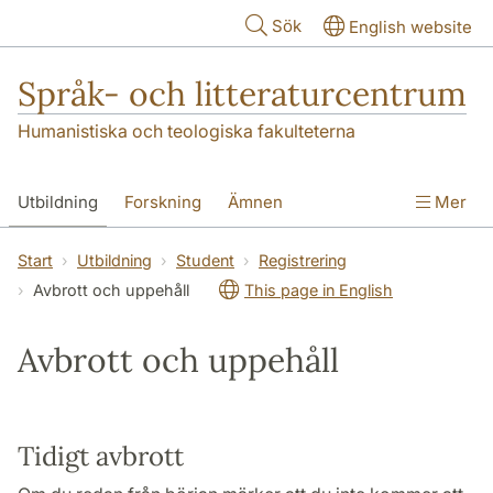
Hoppa till huvudinnehåll
Sök
English website
Språk- och litteraturcentrum
Humanistiska och teologiska fakulteterna
Utbildning
Forskning
Ämnen
Mer
SOL-husen
Kontakt
Institutionen
Start
Utbildning
Student
Registrering
Avbrott och uppehåll
This page in English
översättning till svenska
Avbrott och uppehåll
Tidigt avbrott