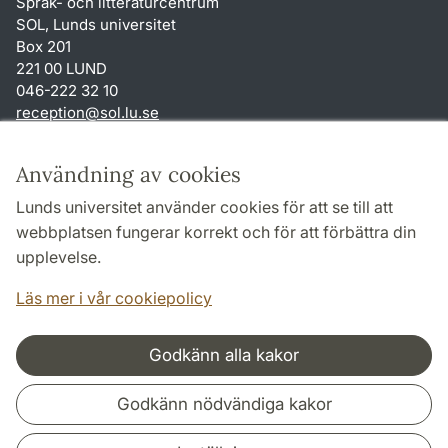
Språk- och litteraturcentrum
SOL, Lunds universitet
Box 201
221 00 LUND
046-222 32 10
reception
@
sol.lu
.
se
Genvägar
Användning av cookies
Om webbplatsen och cookies
Lunds universitet använder cookies för att se till att
Behandling av personuppgifter
webbplatsen fungerar korrekt och för att förbättra din
Tillgänglighetsredogörelse
upplevelse.
TYPO3-login
Läs mer i vår cookiepolicy
Godkänn alla kakor
Samarbeten och nätverk
Godkänn nödvändiga kakor