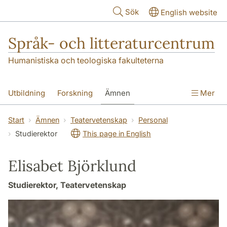
Hoppa till huvudinnehåll
Sök
English website
Språk- och litteraturcentrum
Humanistiska och teologiska fakulteterna
Utbildning
Forskning
Ämnen
Mer
SOL-husen
Kontakt
Institutionen
Start
Ämnen
Teatervetenskap
Personal
Studierektor
This page in English
översättning till svenska
Elisabet Björklund
Studierektor, Teatervetenskap