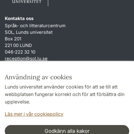
Kontakta oss
Språk- och litteraturcentrum
SOL, Lunds universitet
Box 201
221 00 LUND
046-222 32 10
reception
@
sol.lu
.
se
Genvägar
Användning av cookies
Om webbplatsen och cookies
Lunds universitet använder cookies för att se till att
Behandling av personuppgifter
webbplatsen fungerar korrekt och för att förbättra din
Tillgänglighetsredogörelse
upplevelse.
TYPO3-login
Läs mer i vår cookiepolicy
Godkänn alla kakor