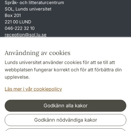
Språk- och litteraturcentrum
SOL, Lunds universitet
Box 201
221 00 LUND
046-222 32 10
reception
@
sol.lu
.
se
Genvägar
Användning av cookies
Om webbplatsen och cookies
Lunds universitet använder cookies för att se till att
Behandling av personuppgifter
webbplatsen fungerar korrekt och för att förbättra din
Tillgänglighetsredogörelse
upplevelse.
TYPO3-login
Läs mer i vår cookiepolicy
Godkänn alla kakor
Samarbeten och nätverk
Godkänn nödvändiga kakor