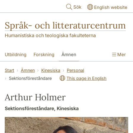
Hoppa till huvudinnehåll
Sök
English website
Språk- och litteraturcentrum
Humanistiska och teologiska fakulteterna
Utbildning
Forskning
Ämnen
Mer
SOL-husen
Kontakt
Institutionen
Start
Ämnen
Kinesiska
Personal
Sektionsföreståndare
This page in English
översättning till svenska
Arthur Holmer
Sektionsföreståndare, Kinesiska