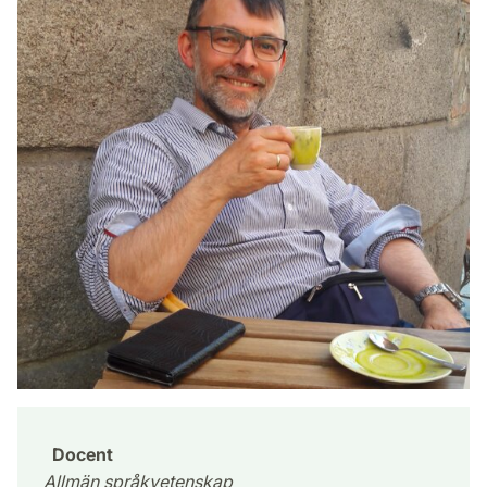
Docent
Allmän språkvetenskap