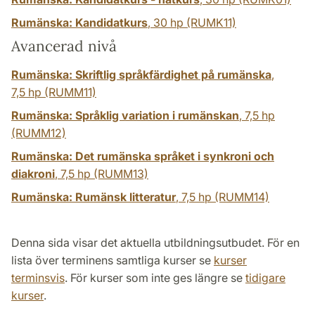
Rumänska: Kandidatkurs
,
30 hp
(RUMK11)
Avancerad nivå
Rumänska: Skriftlig språkfärdighet på rumänska
,
7,5 hp
(RUMM11)
Rumänska: Språklig variation i rumänskan
,
7,5 hp
(RUMM12)
Rumänska: Det rumänska språket i synkroni och
diakroni
,
7,5 hp
(RUMM13)
Rumänska: Rumänsk litteratur
,
7,5 hp
(RUMM14)
Denna sida visar det aktuella utbildningsutbudet. För en
lista över terminens samtliga kurser se
kurser
terminsvis
. För kurser som inte ges längre se
tidigare
kurser
.