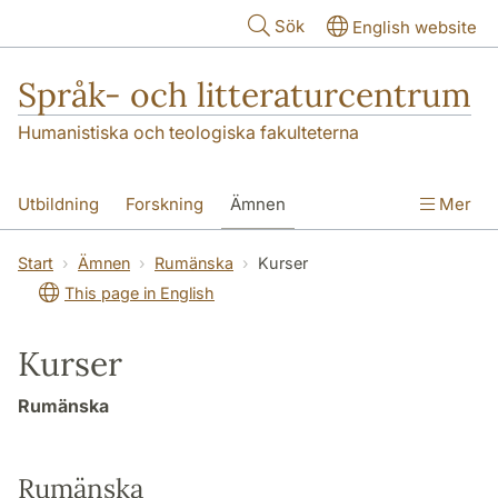
Hoppa till huvudinnehåll
Sök
English website
Språk- och litteraturcentrum
Humanistiska och teologiska fakulteterna
Utbildning
Forskning
Ämnen
Mer
SOL-husen
Kontakt
Institutionen
Start
Ämnen
Rumänska
Kurser
This page in English
översättning till svenska
Kurser
Rumänska
Rumänska