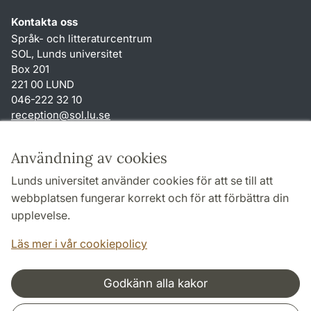
Kontakta oss
Språk- och litteraturcentrum
SOL, Lunds universitet
Box 201
221 00 LUND
046-222 32 10
reception
@
sol.lu
.
se
Genvägar
Användning av cookies
Om webbplatsen och cookies
Lunds universitet använder cookies för att se till att
Behandling av personuppgifter
webbplatsen fungerar korrekt och för att förbättra din
Tillgänglighetsredogörelse
upplevelse.
TYPO3-login
Läs mer i vår cookiepolicy
Godkänn alla kakor
Samarbeten och nätverk