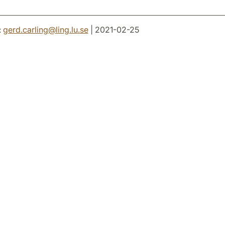
:
gerd.carling
@
ling.lu
.
se
| 2021-02-25