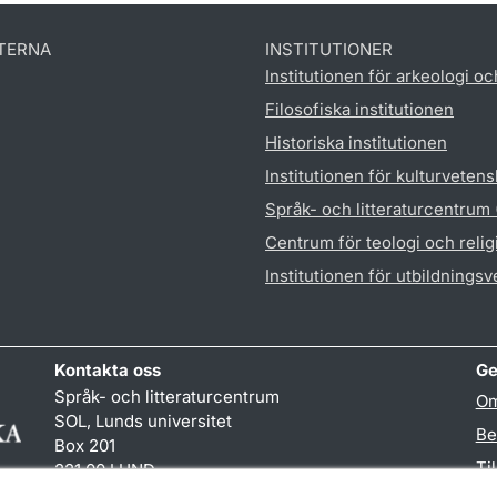
TERNA
INSTITUTIONER
Institutionen för arkeologi oc
Filosofiska institutionen
Historiska institutionen
Institutionen för kulturveten
Språk- och litteraturcentrum
Centrum för teologi och reli
Institutionen för utbildnings
Kontakta oss
Ge
Språk- och litteraturcentrum
Om
SOL, Lunds universitet
Be
Box 201
Ti
221 00 LUND
046-222 32 10