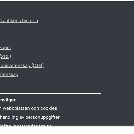
h antikens historia
skaper
 (SOL)
gionsvetenskap (CTR)
vetenskap
nvägar
 webbplatsen och cookies
handling av personuppgifter
llgänglighetsredogörelse