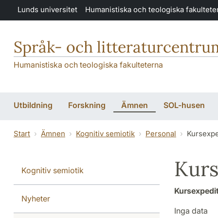
Hoppa till huvudinnehåll
Lunds universitet
Humanistiska och teologiska fakultete
Språk- och litteraturcentru
Humanistiska och teologiska fakulteterna
Utbildning
Forskning
Ämnen
SOL-husen
Start
Ämnen
Kognitiv semiotik
Personal
Kursexpe
Kurs
Kognitiv semiotik
Kursexpedit
Nyheter
Inga data