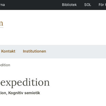
rna
Bibliotek
SOL
För 
m
Kontakt
Institutionen
dition
expedition
ion, Kognitiv semiotik