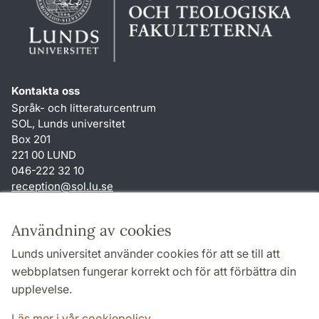
Kontakta oss
Språk- och litteraturcentrum
SOL, Lunds universitet
Box 201
221 00 LUND
046-222 32 10
reception
@
sol.lu
.
se
Genvägar
Användning av cookies
Om webbplatsen och cookies
Lunds universitet använder cookies för att se till att
Behandling av personuppgifter
webbplatsen fungerar korrekt och för att förbättra din
Tillgänglighetsredogörelse
upplevelse.
TYPO3-login
Läs mer i vår cookiepolicy