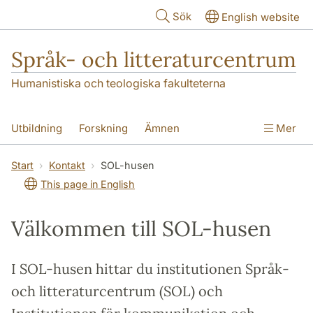
Hoppa till huvudinnehåll
Sök
English website
Språk- och litteraturcentrum
Humanistiska och teologiska fakulteterna
Utbildning
Forskning
Ämnen
Mer
SOL-husen
Kontakt
Institutionen
Start
Kontakt
SOL-husen
This page in English
översättning till svenska
Välkommen till SOL-husen
I SOL-husen hittar du institutionen Språk-
och litteraturcentrum (SOL) och