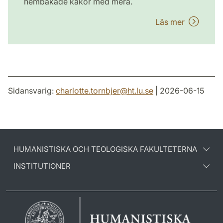
hembakade kakor med mera.
Läs mer
Sidansvarig:
charlotte.tornbjer
@
ht.lu
.
se
| 2026-06-15
HUMANISTISKA OCH TEOLOGISKA FAKULTETERNA
INSTITUTIONER