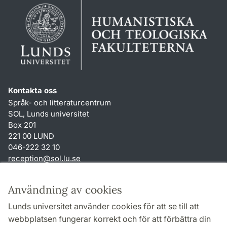
Kontakta oss
Språk- och litteraturcentrum
SOL, Lunds universitet
Box 201
221 00 LUND
046-222 32 10
reception
@
sol.lu
.
se
Genvägar
Användning av cookies
Om webbplatsen och cookies
Lunds universitet använder cookies för att se till att
Behandling av personuppgifter
webbplatsen fungerar korrekt och för att förbättra din