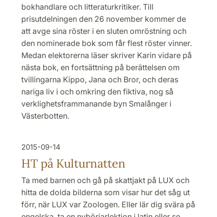
bokhandlare och litteraturkritiker. Till
prisutdelningen den 26 november kommer de
att avge sina röster i en sluten omröstning och
den nominerade bok som får flest röster vinner.
Medan elektorerna läser skriver Karin vidare på
nästa bok, en fortsättning på berättelsen om
tvillingarna Kippo, Jana och Bror, och deras
nariga liv i och omkring den fiktiva, nog så
verklighetsframmanande byn Smalånger i
Västerbotten.
2015-09-14
HT på Kulturnatten
Ta med barnen och gå på skattjakt på LUX och
hitta de dolda bilderna som visar hur det såg ut
förr, när LUX var Zoologen. Eller lär dig svära på
engelska, ta en nybörjarlektion i latin eller se