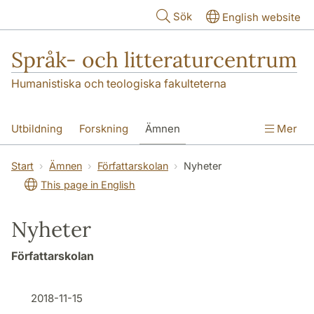
Hoppa till huvudinnehåll
Sök
English website
Språk- och litteraturcentrum
Humanistiska och teologiska fakulteterna
Utbildning
Forskning
Ämnen
Mer
SOL-husen
Kontakt
Institutionen
Start
Ämnen
Författarskolan
Nyheter
This page in English
översättning till svenska
Nyheter
Författarskolan
2018-11-15