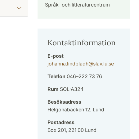
Språk- och litteraturcentrum
Kontaktinformation
E-post
johanna.lindbladh
@
slav.lu
.
se
Telefon
046–222 73 76
Rum
SOL:A324
Besöksadress
Helgonabacken 12, Lund
Postadress
Box 201, 221 00 Lund