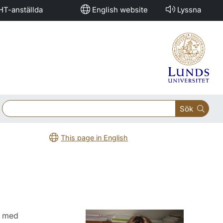
HT-anställda
English website
Lyssna
Sök
This page in English
r) med