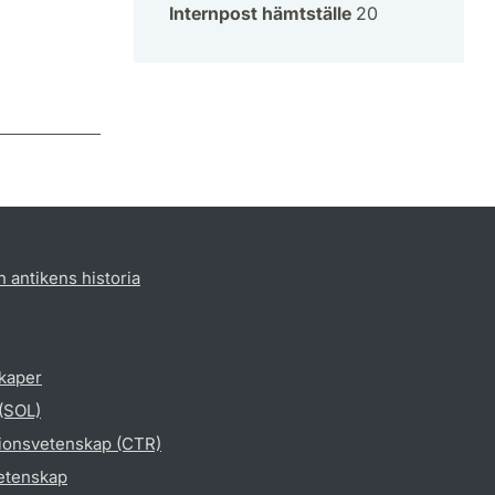
Internpost hämtställe
20
h antikens historia
skaper
 (SOL)
gionsvetenskap (CTR)
vetenskap