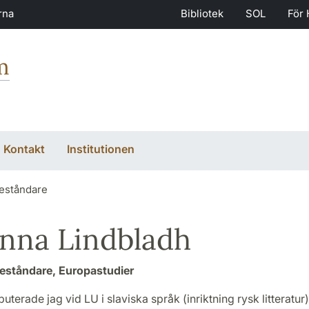
rna
Bibliotek
SOL
För 
m
Kontakt
Institutionen
eståndare
nna Lindbladh
eståndare, Europastudier
uterade jag vid LU i slaviska språk (inriktning rysk litteratu