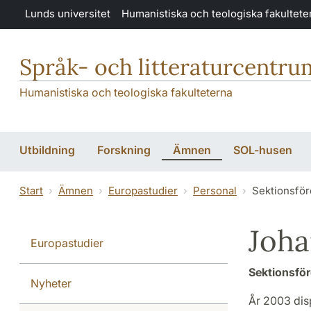
Hoppa till huvudinnehåll
Lunds universitet
Humanistiska och teologiska fakultete
Språk- och litteraturcentru
Humanistiska och teologiska fakulteterna
Utbildning
Forskning
Ämnen
SOL-husen
Start
Ämnen
Europastudier
Personal
Sektionsför
Joha
Europastudier
Sektionsför
Nyheter
År 2003 disp