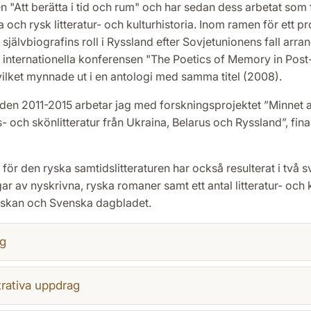
 "Att berätta i tid och rum" och har sedan dess arbetat som 
ka och rysk litteratur- och kulturhistoria. Inom ramen för ett p
självbiografins roll i Ryssland efter Sovjetunionens fall arra
internationella konferensen "The Poetics of Memory in Post-
vilket mynnade ut i en antologi med samma titel (2008).
den 2011-2015 arbetar jag med forskningsprojektet ”Minnet 
nes- och skönlitteratur från Ukraina, Belarus och Ryssland”, fin
e för den ryska samtidslitteraturen har också resulterat i två 
ar av nyskrivna, ryska romaner samt ett antal litteratur- och k
skan och Svenska dagbladet.
g
rativa uppdrag