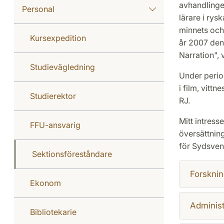
avhandlingen
Personal
lärare i rys
minnets och 
Kursexpedition
år 2007 den 
Narration", 
Studievägledning
Under perio
i film, vitt
Studierektor
RJ.
Mitt intress
FFU-ansvarig
översättning
för Sydsven
Sektionsföreståndare
Forsknin
Ekonom
Administ
Bibliotekarie