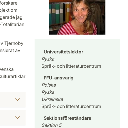
forskare,
rojekt om
ngerade jag
Totalitarian
av Tjernobyl
ansierat av
Universitetslektor
Ryska
Språk- och litteraturcentrum
svenska
ulturartiklar
FFU-ansvarig
Polska
Ryska
Ukrainska
Språk- och litteraturcentrum
Sektionsföreståndare
Sektion 5