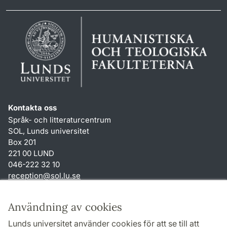
Kontakta oss
Språk- och litteraturcentrum
SOL, Lunds universitet
Box 201
221 00 LUND
046-222 32 10
reception
@
sol.lu
.
se
Genvägar
Användning av cookies
Om webbplatsen och cookies
Lunds universitet använder cookies för att se till att