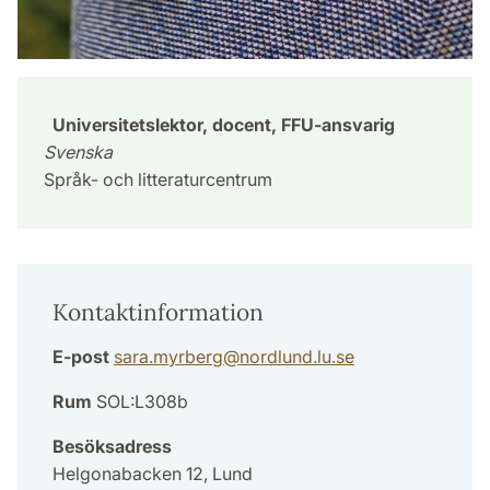
Universitetslektor, docent, FFU-ansvarig
Svenska
Språk- och litteraturcentrum
Kontaktinformation
E-post
sara.myrberg
@
nordlund.lu
.
se
Rum
SOL:L308b
Besöksadress
Helgonabacken 12, Lund