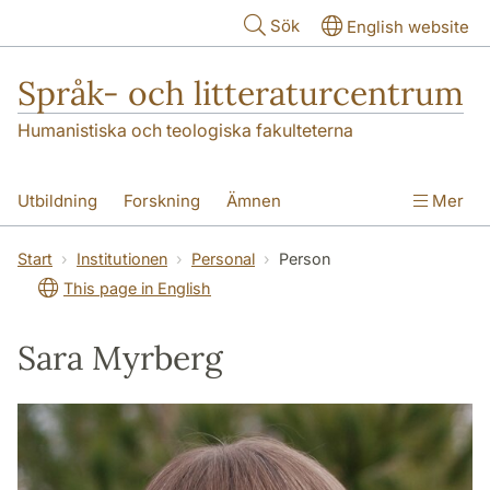
Hoppa till huvudinnehåll
Sök
English website
Språk- och litteraturcentrum
Humanistiska och teologiska fakulteterna
Utbildning
Forskning
Ämnen
Mer
SOL-husen
Kontakt
Institutionen
Start
Institutionen
Personal
Person
This page in English
översättning till svenska
Sara Myrberg