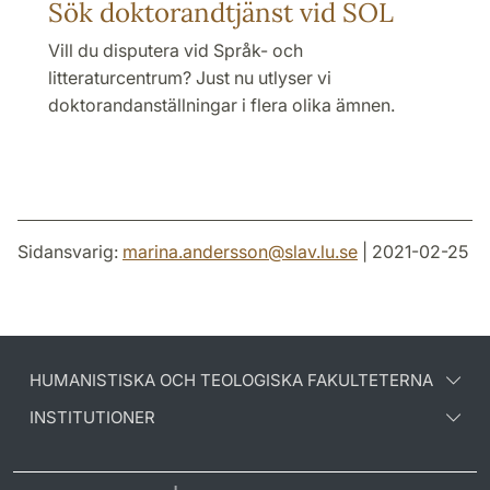
Sök doktorand­tjänst vid SOL
Vill du disputera vid Språk- och
litteraturcentrum? Just nu utlyser vi
doktorandanställningar i flera olika ämnen.
Sidansvarig:
marina.andersson
@
slav.lu
.
se
| 2021-02-25
HUMANISTISKA OCH TEOLOGISKA FAKULTETERNA
INSTITUTIONER