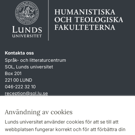
Kontakta oss
Språk- och litteraturcentrum
SOL, Lunds universitet
Box 201
221 00 LUND
046-222 32 10
reception
@
sol.lu
.
se
Genvägar
Användning av cookies
Om webbplatsen och cookies
Lunds universitet använder cookies för att se till att
Behandling av personuppgifter
webbplatsen fungerar korrekt och för att förbättra din