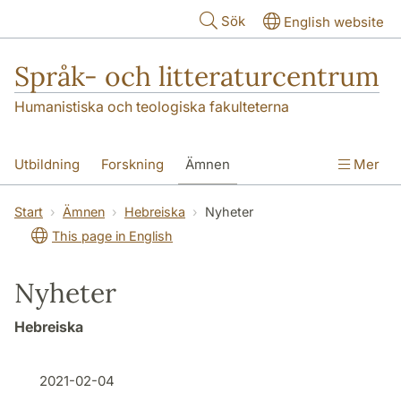
Hoppa till huvudinnehåll
Sök
English website
Språk- och litteraturcentrum
Humanistiska och teologiska fakulteterna
Utbildning
Forskning
Ämnen
Mer
SOL-husen
Kontakt
Institutionen
Start
Ämnen
Hebreiska
Nyheter
This page in English
översättning till svenska
Nyheter
Hebreiska
2021-02-04