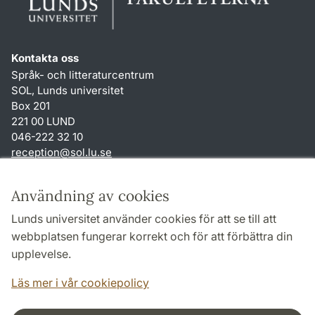
Kontakta oss
Språk- och litteraturcentrum
SOL, Lunds universitet
Box 201
221 00 LUND
046-222 32 10
reception
@
sol.lu
.
se
Genvägar
Användning av cookies
Om webbplatsen och cookies
Lunds universitet använder cookies för att se till att
Behandling av personuppgifter
webbplatsen fungerar korrekt och för att förbättra din
Tillgänglighetsredogörelse
upplevelse.
TYPO3-login
Läs mer i vår cookiepolicy