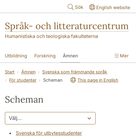
Hoppa till huvudinnehåll
Sök
English website
Språk- och litteraturcentrum
Humanistiska och teologiska fakulteterna
Utbildning
Forskning
Ämnen
Mer
SOL-husen
Kontakt
Institutionen
Start
Ämnen
Svenska som främmande språk
För studenter
Scheman
This page in English
översättning till svenska
Scheman
Svenska för utbytesstudenter