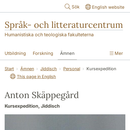
Hoppa till huvudinnehåll
Sök
English website
Språk- och litteraturcentrum
Humanistiska och teologiska fakulteterna
Utbildning
Forskning
Ämnen
Mer
SOL-husen
Kontakt
Institutionen
Start
Ämnen
Jiddisch
Personal
Kursexpedition
This page in English
översättning till svenska
Anton Skäppegård
Kursexpedition, Jiddisch