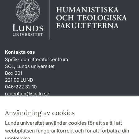
Kontakta oss
Språk- och litteraturcentrum
SOL, Lunds universitet
Box 201
221 00 LUND
046-222 32 10
reception
@
sol.lu
.
se
Genvägar
Användning av cookies
Om webbplatsen och cookies
Lunds universitet använder cookies för att se till att
Behandling av personuppgifter
webbplatsen fungerar korrekt och för att förbättra din
Tillgänglighetsredogörelse
upplevelse.