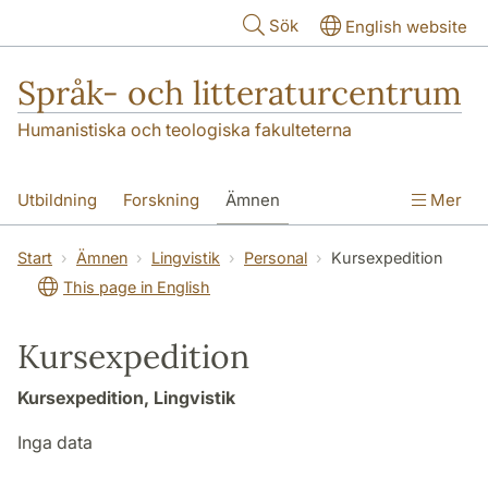
Hoppa till huvudinnehåll
Sök
English website
Språk- och litteraturcentrum
Humanistiska och teologiska fakulteterna
Utbildning
Forskning
Ämnen
Mer
SOL-husen
Kontakt
Institutionen
Start
Ämnen
Lingvistik
Personal
Kursexpedition
This page in English
översättning till svenska
Kursexpedition
Kursexpedition, Lingvistik
Inga data