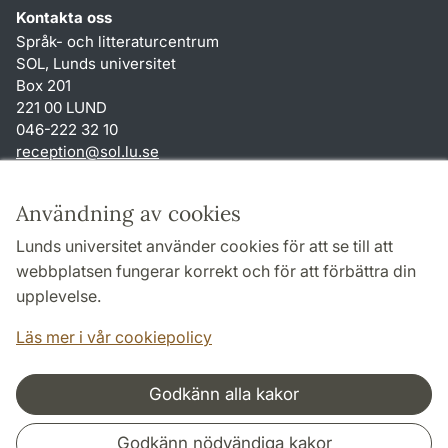
Kontakta oss
Språk- och litteraturcentrum
SOL, Lunds universitet
Box 201
221 00 LUND
046-222 32 10
reception
@
sol.lu
.
se
Genvägar
Användning av cookies
Om webbplatsen och cookies
Lunds universitet använder cookies för att se till att
Behandling av personuppgifter
webbplatsen fungerar korrekt och för att förbättra din
Tillgänglighetsredogörelse
upplevelse.
TYPO3-login
Läs mer i vår cookiepolicy
Godkänn alla kakor
Samarbeten och nätverk
Godkänn nödvändiga kakor