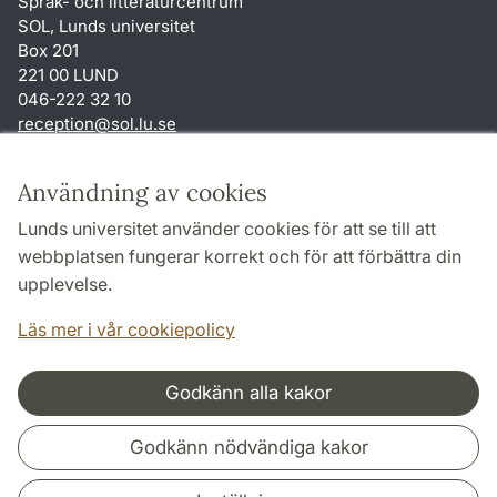
Språk- och litteraturcentrum
SOL, Lunds universitet
Box 201
221 00 LUND
046-222 32 10
reception
@
sol.lu
.
se
Genvägar
Användning av cookies
Om webbplatsen och cookies
Lunds universitet använder cookies för att se till att
Behandling av personuppgifter
webbplatsen fungerar korrekt och för att förbättra din
Tillgänglighetsredogörelse
upplevelse.
TYPO3-login
Läs mer i vår cookiepolicy
Godkänn alla kakor
Samarbeten och nätverk
Godkänn nödvändiga kakor