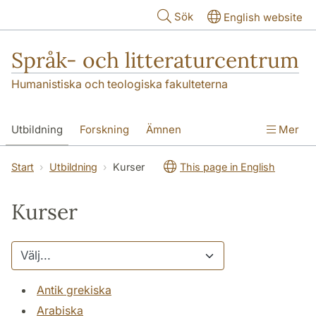
Hoppa till huvudinnehåll
Sök
English website
Språk- och litteraturcentrum
Humanistiska och teologiska fakulteterna
Utbildning
Forskning
Ämnen
Mer
SOL-husen
Kontakt
Institutionen
Start
Utbildning
Kurser
This page in English
översättning till svenska
Kurser
Antik grekiska
Arabiska