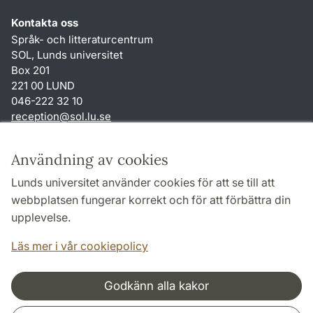
Kontakta oss
Språk- och litteraturcentrum
SOL, Lunds universitet
Box 201
221 00 LUND
046-222 32 10
reception
@
sol.lu
.
se
Genvägar
Användning av cookies
Om webbplatsen och cookies
Lunds universitet använder cookies för att se till att
Behandling av personuppgifter
webbplatsen fungerar korrekt och för att förbättra din
Tillgänglighetsredogörelse
upplevelse.
TYPO3-login
Läs mer i vår cookiepolicy
Godkänn alla kakor
Samarbeten och nätverk