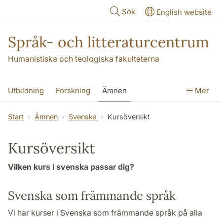
Hoppa till huvudinnehåll
Sök
English website
Språk- och litteraturcentrum
Humanistiska och teologiska fakulteterna
Utbildning
Forskning
Ämnen
Mer
SOL-husen
Kontakt
Institutionen
Start
Ämnen
Svenska
Kursöversikt
översättning till svenska
Kursöversikt
Vilken kurs i svenska passar dig?
Svenska som främmande språk
Vi har kurser i Svenska som främmande språk på alla