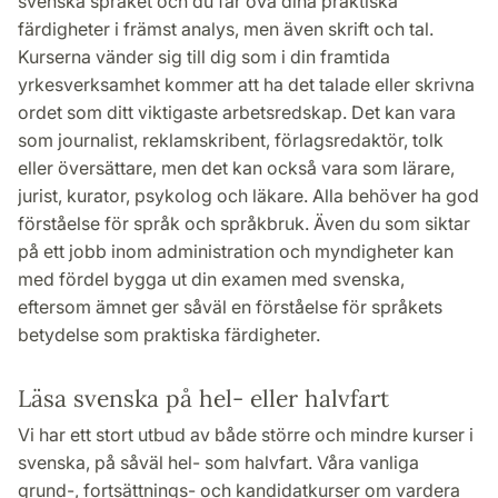
svenska språket och du får öva dina praktiska
färdigheter i främst analys, men även skrift och tal.
Kurserna vänder sig till dig som i din framtida
yrkesverksamhet kommer att ha det talade eller skrivna
ordet som ditt viktigaste arbetsredskap. Det kan vara
som journalist, reklamskribent, förlagsredaktör, tolk
eller översättare, men det kan också vara som lärare,
jurist, kurator, psykolog och läkare. Alla behöver ha god
förståelse för språk och språkbruk. Även du som siktar
på ett jobb inom administration och myndigheter kan
med fördel bygga ut din examen med svenska,
eftersom ämnet ger såväl en förståelse för språkets
betydelse som praktiska färdigheter.
Läsa svenska på hel- eller halvfart
Vi har ett stort utbud av både större och mindre kurser i
svenska, på såväl hel- som halvfart. Våra vanliga
grund-, fortsättnings- och kandidatkurser om vardera