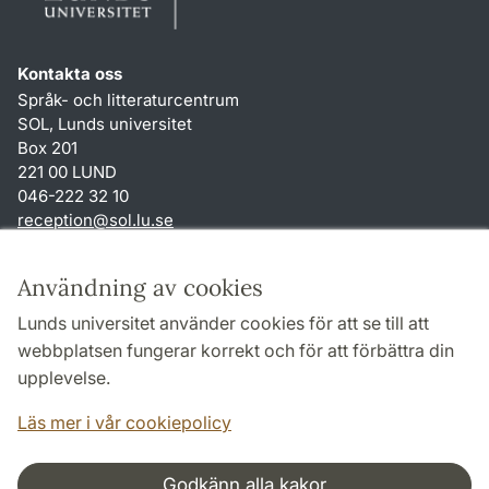
Kontakta oss
Språk- och litteraturcentrum
SOL, Lunds universitet
Box 201
221 00 LUND
046-222 32 10
reception
@
sol.lu
.
se
Genvägar
Användning av cookies
Om webbplatsen och cookies
Lunds universitet använder cookies för att se till att
Behandling av personuppgifter
webbplatsen fungerar korrekt och för att förbättra din
Tillgänglighetsredogörelse
upplevelse.
TYPO3-login
Läs mer i vår cookiepolicy
Godkänn alla kakor