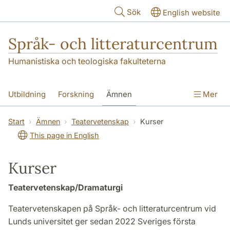
Hoppa till huvudinnehåll
Sök
English website
Språk- och litteraturcentrum
Humanistiska och teologiska fakulteterna
Utbildning
Forskning
Ämnen
Mer
SOL-husen
Kontakt
Institutionen
Start
Ämnen
Teatervetenskap
Kurser
This page in English
översättning till svenska
Kurser
Teatervetenskap/Dramaturgi
Teatervetenskapen på Språk- och litteraturcentrum vid
Lunds universitet ger sedan 2022 Sveriges första