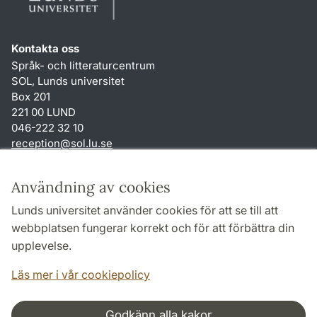
Kontakta oss
Språk- och litteraturcentrum
SOL, Lunds universitet
Box 201
221 00 LUND
046-222 32 10
reception
@
sol.lu
.
se
Genvägar
Användning av cookies
Om webbplatsen och cookies
Lunds universitet använder cookies för att se till att
Behandling av personuppgifter
webbplatsen fungerar korrekt och för att förbättra din
Tillgänglighetsredogörelse
upplevelse.
TYPO3-login
Läs mer i vår cookiepolicy
Godkänn alla kakor