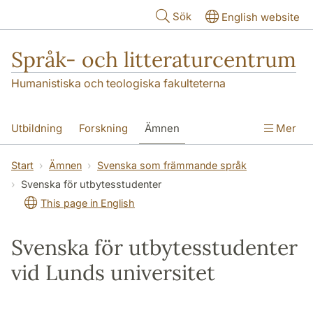
Hoppa till huvudinnehåll
Sök
English website
Språk- och litteraturcentrum
Humanistiska och teologiska fakulteterna
Utbildning
Forskning
Ämnen
Mer
SOL-husen
Kontakt
Institutionen
Start
Ämnen
Svenska som främmande språk
Svenska för utbytesstudenter
översättning till svenska
This page in English
Svenska för utbytesstudenter
vid Lunds universitet