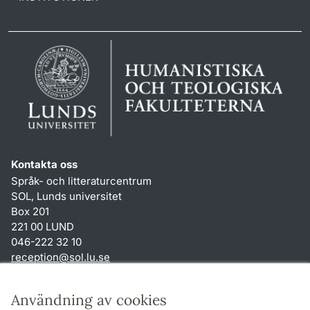
Kontakta oss
Språk- och litteraturcentrum
SOL, Lunds universitet
Box 201
221 00 LUND
046-222 32 10
reception
@
sol.lu
.
se
Genvägar
Användning av cookies