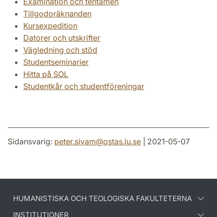
Examination och tentamen
Tillgodoräknanden
Kursexpedition
Datorer och utskrifter
Vägledning och stöd
Studentseminarier
Hitta på SOL
Studentkår och studentföreningar
Sidansvarig:
peter.sivam
@
ostas.lu
.
se
| 2021-05-07
HUMANISTISKA OCH TEOLOGISKA FAKULTETERNA
INSTITUTIONER