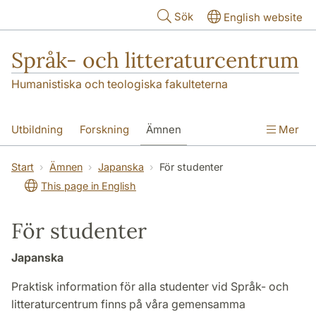
Hoppa till huvudinnehåll
Sök
English website
Språk- och litteraturcentrum
Humanistiska och teologiska fakulteterna
Utbildning
Forskning
Ämnen
Mer
SOL-husen
Kontakt
Institutionen
Start
Ämnen
Japanska
För studenter
This page in English
översättning till svenska
För studenter
Japanska
Praktisk information för alla studenter vid Språk- och
litteraturcentrum finns på våra gemensamma