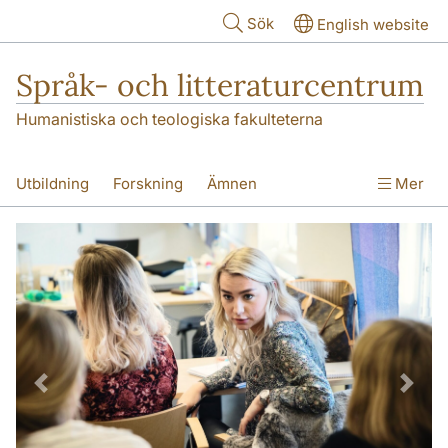
Hoppa till huvudinnehåll
Sök
English website
Språk- och litteraturcentrum
Humanistiska och teologiska fakulteterna
Utbildning
Forskning
Ämnen
Mer
SOL-husen
Kontakt
Institutionen
översättning till svenska
Förra
Näst