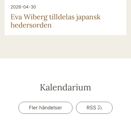
2026-04-30
Eva Wiberg tilldelas japansk
hedersorden
Kalendarium
Rss-
Fler händelser
RSS
flöde