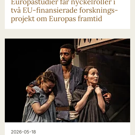
Europa­studier får nyckel­roller i
två EU-finansierade forsknings­
projekt om Europas framtid
2026-05-18