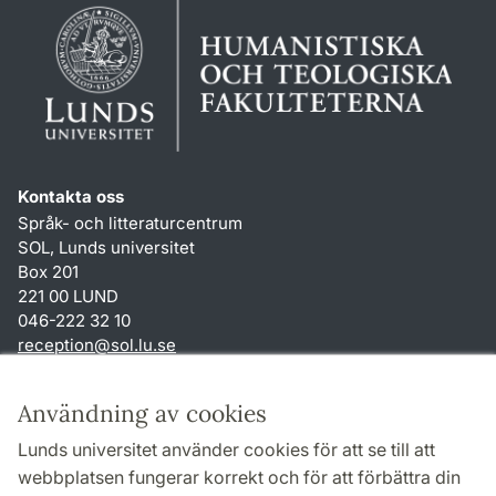
Kontakta oss
Språk- och litteraturcentrum
SOL, Lunds universitet
Box 201
221 00 LUND
046-222 32 10
reception
@
sol.lu
.
se
Genvägar
Användning av cookies
Om webbplatsen och cookies
Lunds universitet använder cookies för att se till att
Behandling av personuppgifter
webbplatsen fungerar korrekt och för att förbättra din