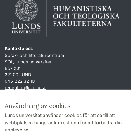
Kontakta oss
Språk- och litteraturcentrum
SOL, Lunds universitet
Box 201
221 00 LUND
046-222 32 10
reception
@
sol.lu
.
se
Genvägar
Användning av cookies
Om webbplatsen och cookies
Lunds universitet använder cookies för att se till att
Behandling av personuppgifter
webbplatsen fungerar korrekt och för att förbättra din
Tillgänglighetsredogörelse
upplevelse.