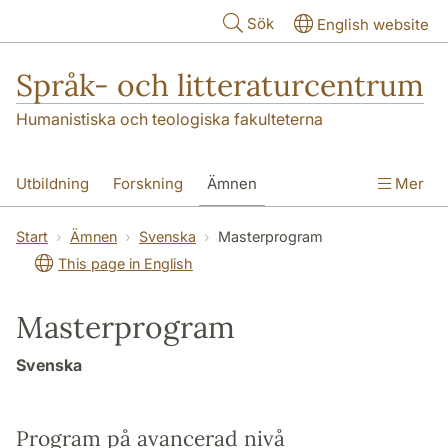
Hoppa till huvudinnehåll
Sök
English website
Språk- och litteraturcentrum
Humanistiska och teologiska fakulteterna
Utbildning
Forskning
Ämnen
Mer
SOL-husen
Kontakt
Institutionen
Start
Ämnen
Svenska
Masterprogram
This page in English
översättning till svenska
Masterprogram
Svenska
Program på avancerad nivå