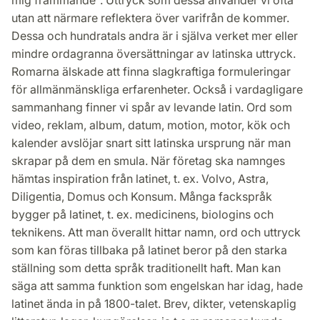
mig främmande". Uttryck som dessa använder vi ofta
utan att närmare reflektera över varifrån de kommer.
Dessa och hundratals andra är i själva verket mer eller
mindre ordagranna översättningar av latinska uttryck.
Romarna älskade att finna slagkraftiga formuleringar
för allmänmänskliga erfarenheter. Också i vardagligare
sammanhang finner vi spår av levande latin. Ord som
video, reklam, album, datum, motion, motor, kök och
kalender avslöjar snart sitt latinska ursprung när man
skrapar på dem en smula. När företag ska namnges
hämtas inspiration från latinet, t. ex. Volvo, Astra,
Diligentia, Domus och Konsum. Många fackspråk
bygger på latinet, t. ex. medicinens, biologins och
teknikens. Att man överallt hittar namn, ord och uttryck
som kan föras tillbaka på latinet beror på den starka
ställning som detta språk traditionellt haft. Man kan
säga att samma funktion som engelskan har idag, hade
latinet ända in på 1800-talet. Brev, dikter, vetenskaplig