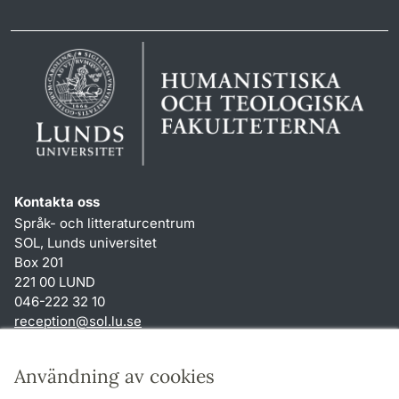
Kontakta oss
Språk- och litteraturcentrum
SOL, Lunds universitet
Box 201
221 00 LUND
046-222 32 10
reception
@
sol.lu
.
se
Genvägar
Användning av cookies
Om webbplatsen och cookies