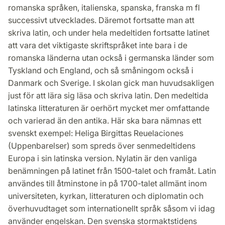
romanska språken, italienska, spanska, franska m fl
successivt utvecklades. Däremot fortsatte man att
skriva latin, och under hela medeltiden fortsatte latinet
att vara det viktigaste skriftspråket inte bara i de
romanska länderna utan också i germanska länder som
Tyskland och England, och så småningom också i
Danmark och Sverige. I skolan gick man huvudsakligen
just för att lära sig läsa och skriva latin. Den medeltida
latinska litteraturen är oerhört mycket mer omfattande
och varierad än den antika. Här ska bara nämnas ett
svenskt exempel: Heliga Birgittas Reuelaciones
(Uppenbarelser) som spreds över senmedeltidens
Europa i sin latinska version. Nylatin är den vanliga
benämningen på latinet från 1500-talet och framåt. Latin
användes till åtminstone in på 1700-talet allmänt inom
universiteten, kyrkan, litteraturen och diplomatin och
överhuvudtaget som internationellt språk såsom vi idag
använder engelskan. Den svenska stormaktstidens