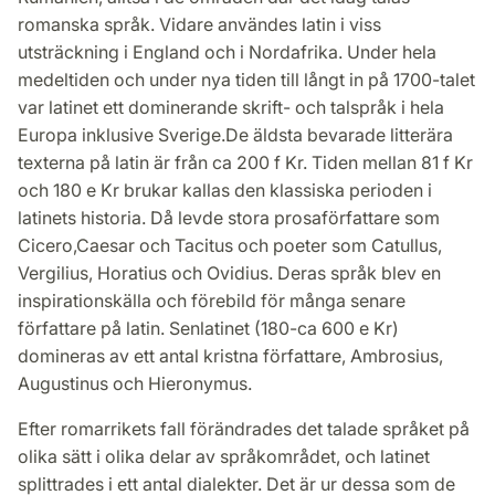
romanska språk. Vidare användes latin i viss
utsträckning i England och i Nordafrika. Under hela
medeltiden och under nya tiden till långt in på 1700-talet
var latinet ett dominerande skrift- och talspråk i hela
Europa inklusive Sverige.De äldsta bevarade litterära
texterna på latin är från ca 200 f Kr. Tiden mellan 81 f Kr
och 180 e Kr brukar kallas den klassiska perioden i
latinets historia. Då levde stora prosaförfattare som
Cicero,Caesar och Tacitus och poeter som Catullus,
Vergilius, Horatius och Ovidius. Deras språk blev en
inspirationskälla och förebild för många senare
författare på latin. Senlatinet (180-ca 600 e Kr)
domineras av ett antal kristna författare, Ambrosius,
Augustinus och Hieronymus.
Efter romarrikets fall förändrades det talade språket på
olika sätt i olika delar av språkområdet, och latinet
splittrades i ett antal dialekter. Det är ur dessa som de