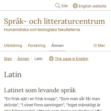
Hoppa till huvudinnehåll
Sök
English website
Språk- och litteraturcentrum
Humanistiska och teologiska fakulteterna
Utbildning
Forskning
Ämnen
Mer
SOL-husen
Kontakt
Institutionen
Start
Ämnen
Latin
This page in English
översättning till svenska
Latin
Latinet som levande språk
"En frisk själ i en frisk kropp", "Som man sår får man
skörda", "I vinet finns sanningen", "Inget mänskligt är