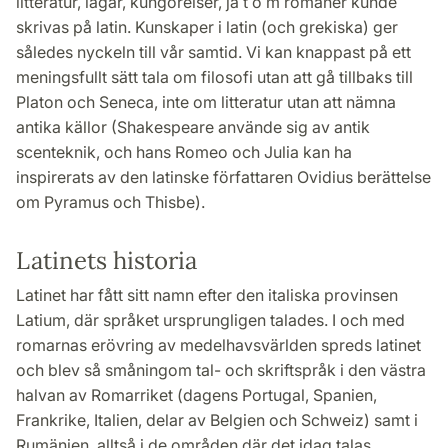
litteratur, lagar, kungörelser, ja t o m romaner kunde
skrivas på latin. Kunskaper i latin (och grekiska) ger
således nyckeln till vår samtid. Vi kan knappast på ett
meningsfullt sätt tala om filosofi utan att gå tillbaks till
Platon och Seneca, inte om litteratur utan att nämna
antika källor (Shakespeare använde sig av antik
scenteknik, och hans Romeo och Julia kan ha
inspirerats av den latinske författaren Ovidius berättelse
om Pyramus och Thisbe).
Latinets historia
Latinet har fått sitt namn efter den italiska provinsen
Latium, där språket ursprungligen talades. I och med
romarnas erövring av medelhavsvärlden spreds latinet
och blev så småningom tal- och skriftspråk i den västra
halvan av Romarriket (dagens Portugal, Spanien,
Frankrike, Italien, delar av Belgien och Schweiz) samt i
Rumänien, alltså i de områden där det idag talas