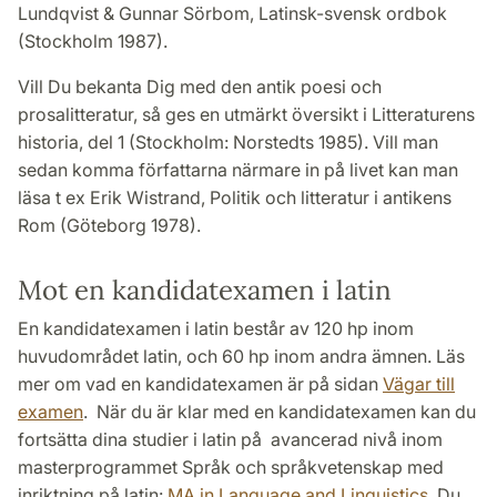
Lundqvist & Gunnar Sörbom, Latinsk-svensk ordbok
(Stockholm 1987).
Vill Du bekanta Dig med den antik poesi och
prosalitteratur, så ges en utmärkt översikt i Litteraturens
historia, del 1 (Stockholm: Norstedts 1985). Vill man
sedan komma författarna närmare in på livet kan man
läsa t ex Erik Wistrand, Politik och litteratur i antikens
Rom (Göteborg 1978).
Mot en kandidatexamen i latin
En kandidatexamen i latin består av 120 hp inom
huvudområdet latin, och 60 hp inom andra ämnen. Läs
mer om vad en kandidatexamen är på sidan
Vägar till
examen
. När du är klar med en kandidatexamen kan du
fortsätta dina studier i latin på avancerad nivå inom
masterprogrammet Språk och språkvetenskap med
inriktning på latin:
MA in Language and Linguistics
. Du