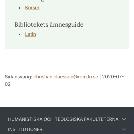
Kurser
Bibliotekets ämnesguide
Latin
Sidansvarig:
christian.claesson
@
rom.lu
.
se
| 2020-07-
02
HUMANISTISKA OCH TEOLOGISKA FAKULTETERNA
INSTITUTIONER