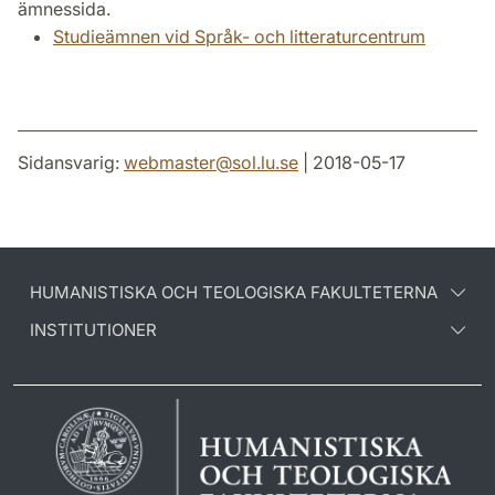
ämnessida.
Studieämnen vid Språk- och litteraturcentrum
Sidansvarig:
webmaster
@
sol.lu
.
se
| 2018-05-17
HUMANISTISKA OCH TEOLOGISKA FAKULTETERNA
INSTITUTIONER