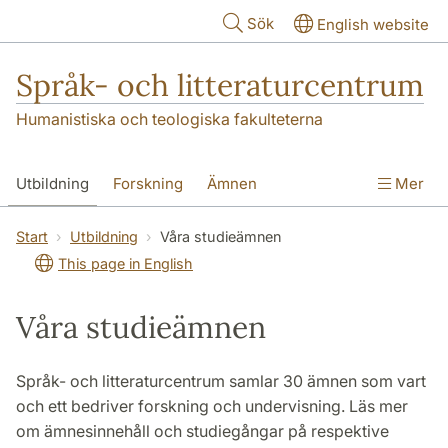
Hoppa till huvudinnehåll
Sök
English website
Språk- och litteraturcentrum
Humanistiska och teologiska fakulteterna
Utbildning
Forskning
Ämnen
Mer
SOL-husen
Kontakt
Institutionen
Start
Utbildning
Våra studieämnen
This page in English
översättning till svenska
Våra studieämnen
Språk- och litteraturcentrum samlar 30 ämnen som vart
och ett bedriver forskning och undervisning. Läs mer
om ämnesinnehåll och studiegångar på respektive