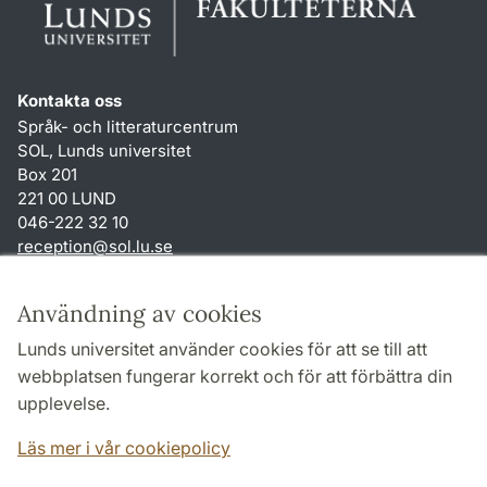
Kontakta oss
Språk- och litteraturcentrum
SOL, Lunds universitet
Box 201
221 00 LUND
046-222 32 10
reception
@
sol.lu
.
se
Genvägar
Användning av cookies
Om webbplatsen och cookies
Lunds universitet använder cookies för att se till att
Behandling av personuppgifter
webbplatsen fungerar korrekt och för att förbättra din
Tillgänglighetsredogörelse
upplevelse.
TYPO3-login
Läs mer i vår cookiepolicy