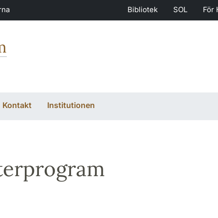
rna
Bibliotek
SOL
För 
m
Kontakt
Institutionen
terprogram