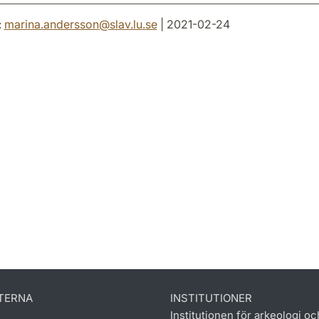
:
marina.andersson
@
slav.lu
.
se
| 2021-02-24
TERNA
INSTITUTIONER
Institutionen för arkeologi oc