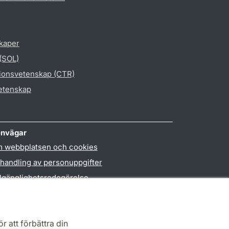
skaper
 (SOL)
gionsvetenskap (CTR)
vetenskap
nvägar
 webbplatsen och cookies
handling av personuppgifter
llgänglighetsredogörelse
PO3-login
r att förbättra din