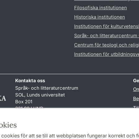
Filosofiska institutionen
Historiska institutionen
Institutionen för kulturveten
Språk- och litteraturcentrum
Centrum för teologi och reli
Institutionen för utbildnings
Kontakta oss
Ge
Språk- och litteraturcentrum
Om
SOL, Lunds universitet
Be
Box 201
Ti
221 00 LUND
046-222 32 10
TY
reception
@
sol.lu
.
se
okies
cookies för att se till att webbplatsen fungerar korrekt och fö