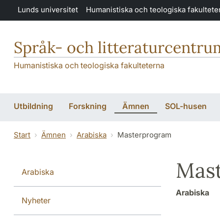
Hoppa till huvudinnehåll
Lunds universitet
Humanistiska och teologiska fakultete
Språk- och litteraturcentru
Humanistiska och teologiska fakulteterna
Utbildning
Forskning
Ämnen
SOL-husen
Start
Ämnen
Arabiska
Masterprogram
Mas
Arabiska
Arabiska
Nyheter