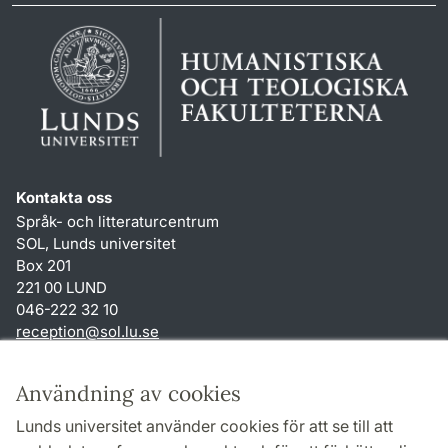
Kontakta oss
Språk- och litteraturcentrum
SOL, Lunds universitet
Box 201
221 00 LUND
046-222 32 10
reception
@
sol.lu
.
se
Genvägar
Användning av cookies
Om webbplatsen och cookies
Lunds universitet använder cookies för att se till att
Behandling av personuppgifter