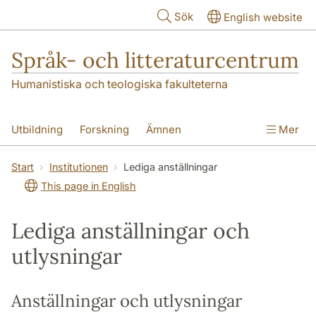
Hoppa till huvudinnehåll
Sök
English website
Språk- och litteraturcentrum
Humanistiska och teologiska fakulteterna
Utbildning
Forskning
Ämnen
Mer
SOL-husen
Kontakt
Institutionen
Start
Institutionen
Lediga anställningar
This page in English
översättning till svenska
Lediga anställningar och
utlysningar
Anställningar och utlysningar