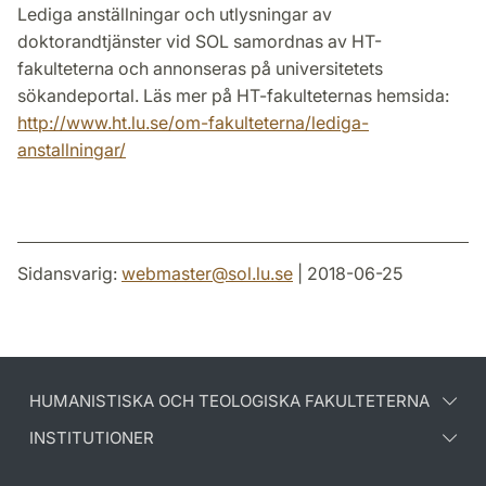
Lediga anställningar och utlysningar av
doktorandtjänster vid SOL samordnas av HT-
fakulteterna och annonseras på universitetets
sökandeportal. Läs mer på HT-fakulteternas hemsida:
http://www.ht.lu.se/om-fakulteterna/lediga-
anstallningar/
Sidansvarig:
webmaster
@
sol.lu
.
se
| 2018-06-25
HUMANISTISKA OCH TEOLOGISKA FAKULTETERNA
INSTITUTIONER