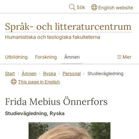
Hoppa till huvudinnehåll
Sök
English website
Språk- och litteraturcentrum
Humanistiska och teologiska fakulteterna
Utbildning
Forskning
Ämnen
Mer
SOL-husen
Kontakt
Institutionen
Start
Ämnen
Ryska
Personal
Studievägledning
This page in English
översättning till svenska
Frida Mebius Önnerfors
Studievägledning, Ryska