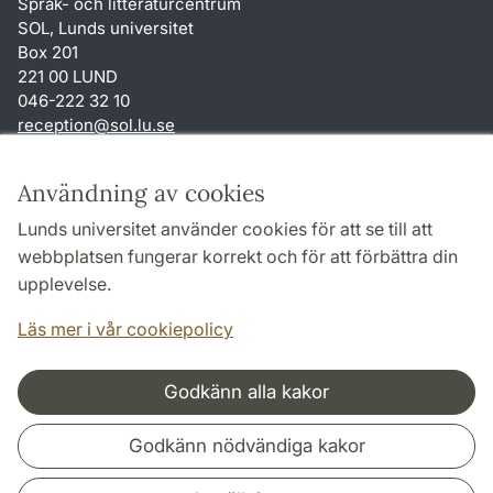
Språk- och litteraturcentrum
SOL, Lunds universitet
Box 201
221 00 LUND
046-222 32 10
reception
@
sol.lu
.
se
Genvägar
Användning av cookies
Om webbplatsen och cookies
Lunds universitet använder cookies för att se till att
Behandling av personuppgifter
webbplatsen fungerar korrekt och för att förbättra din
Tillgänglighetsredogörelse
upplevelse.
TYPO3-login
Läs mer i vår cookiepolicy
Godkänn alla kakor
Samarbeten och nätverk
Godkänn nödvändiga kakor