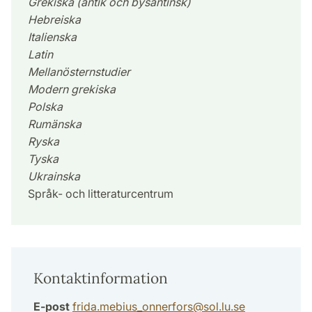
Grekiska (antik och bysantinsk)
Hebreiska
Italienska
Latin
Mellanösternstudier
Modern grekiska
Polska
Rumänska
Ryska
Tyska
Ukrainska
Språk- och litteraturcentrum
Kontaktinformation
E-post
frida.mebius_onnerfors
@
sol.lu
.
se