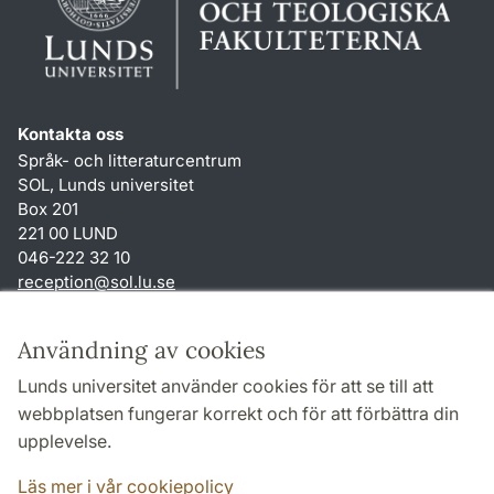
Kontakta oss
Språk- och litteraturcentrum
SOL, Lunds universitet
Box 201
221 00 LUND
046-222 32 10
reception
@
sol.lu
.
se
Genvägar
Användning av cookies
Om webbplatsen och cookies
Lunds universitet använder cookies för att se till att
Behandling av personuppgifter
webbplatsen fungerar korrekt och för att förbättra din
Tillgänglighetsredogörelse
upplevelse.
TYPO3-login
Läs mer i vår cookiepolicy