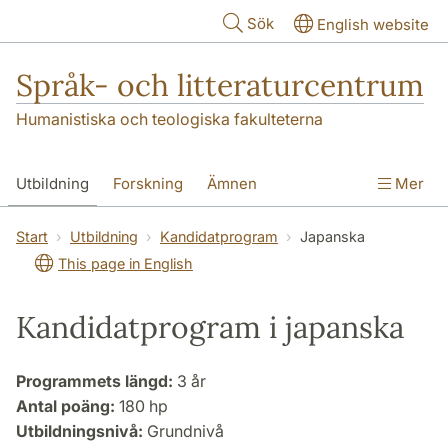
Hoppa till huvudinnehåll
Sök
English website
Språk- och litteraturcentrum
Humanistiska och teologiska fakulteterna
Utbildning
Forskning
Ämnen
Mer
SOL-husen
Kontakt
Institutionen
Start
Utbildning
Kandidatprogram
Japanska
This page in English
översättning till svenska
Kandidatprogram i japanska
Programmets längd:
3 år
Antal poäng:
180 hp
Utbildningsnivå:
Grundnivå