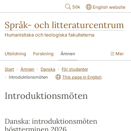
Hoppa till huvudinnehåll
Sök
English website
Språk- och litteraturcentrum
Humanistiska och teologiska fakulteterna
Utbildning
Forskning
Ämnen
Mer
SOL-husen
Kontakt
Institutionen
Start
Ämnen
Danska
För studenter
Introduktionsmöten
This page in English
översättning till svenska
Introduktionsmöten
Danska: introduktionsmöten
höstterminen 2026