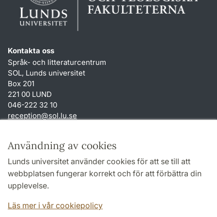
Kontakta oss
Språk- och litteraturcentrum
SOL, Lunds universitet
Box 201
221 00 LUND
046-222 32 10
reception
@
sol.lu
.
se
Genvägar
Användning av cookies
Om webbplatsen och cookies
Lunds universitet använder cookies för att se till att
Behandling av personuppgifter
webbplatsen fungerar korrekt och för att förbättra din
Tillgänglighetsredogörelse
upplevelse.
TYPO3-login
Läs mer i vår cookiepolicy