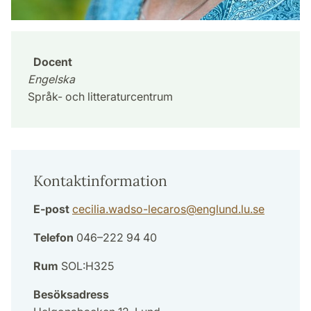
Docent
Engelska
Språk- och litteraturcentrum
Kontaktinformation
E-post
cecilia.wadso-lecaros
@
englund.lu
.
se
Telefon
046–222 94 40
Rum
SOL:H325
Besöksadress