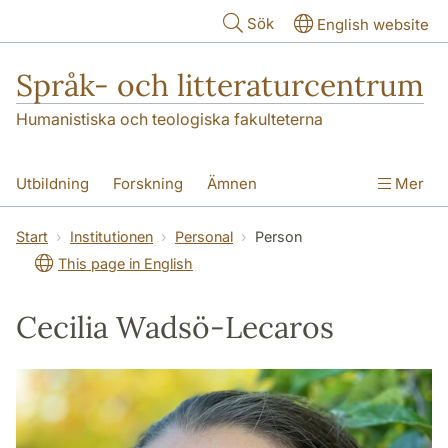
Hoppa till huvudinnehåll
Sök
English website
Språk- och litteraturcentrum
Humanistiska och teologiska fakulteterna
Utbildning
Forskning
Ämnen
Mer
SOL-husen
Kontakt
Institutionen
Start
Institutionen
Personal
Person
This page in English
översättning till svenska
Cecilia Wadsö-Lecaros