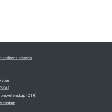
h antikens historia
skaper
 (SOL)
gionsvetenskap (CTR)
vetenskap