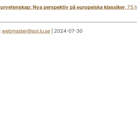
aturvetenskap: Nya perspektiv på europeiska klassiker
, 7,5
:
webmaster
@
sol.lu
.
se
| 2024-07-30