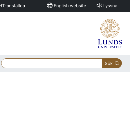
HT-anställda
English website
Lyssna
Sök