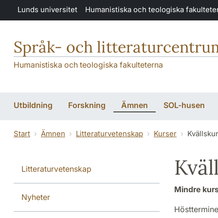
Hoppa till huvudinnehåll
Lunds universitet
Humanistiska och teologiska fakultete
Språk- och litteraturcentru
Humanistiska och teologiska fakulteterna
Utbildning
Forskning
Ämnen
SOL-husen
Start
Ämnen
Litteraturvetenskap
Kurser
Kvällsku
Kväl
Litteraturvetenskap
Mindre kurs
Nyheter
Hösttermine