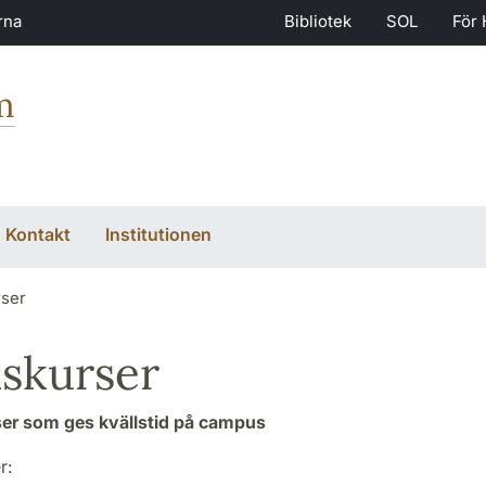
rna
Bibliotek
SOL
För 
m
Kontakt
Institutionen
rser
lskurser
er som ges kvällstid på campus
r: