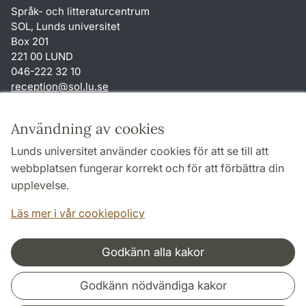
Språk- och litteraturcentrum
SOL, Lunds universitet
Box 201
221 00 LUND
046-222 32 10
reception
@
sol.lu
.
se
Genvägar
Användning av cookies
Om webbplatsen och cookies
Lunds universitet använder cookies för att se till att
Behandling av personuppgifter
webbplatsen fungerar korrekt och för att förbättra din
Tillgänglighetsredogörelse
upplevelse.
TYPO3-login
Läs mer i vår cookiepolicy
Godkänn alla kakor
Samarbeten och nätverk
Godkänn nödvändiga kakor