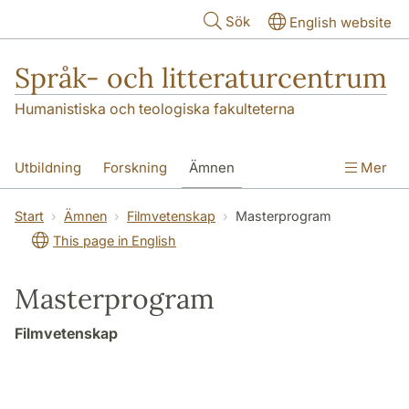
Hoppa till huvudinnehåll
Sök
English website
Språk- och litteraturcentrum
Humanistiska och teologiska fakulteterna
Utbildning
Forskning
Ämnen
Mer
SOL-husen
Kontakt
Institutionen
Start
Ämnen
Filmvetenskap
Masterprogram
This page in English
översättning till svenska
Masterprogram
Filmvetenskap