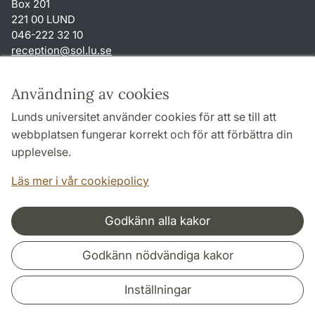
Box 201
221 00 LUND
046-222 32 10
reception
@
sol.lu
.
se
Genvägar
Användning av cookies
Om webbplatsen och cookies
Lunds universitet använder cookies för att se till att
Behandling av personuppgifter
webbplatsen fungerar korrekt och för att förbättra din
Tillgänglighetsredogörelse
upplevelse.
TYPO3-login
Läs mer i vår cookiepolicy
Godkänn alla kakor
Samarbeten och nätverk
Godkänn nödvändiga kakor
Inställningar