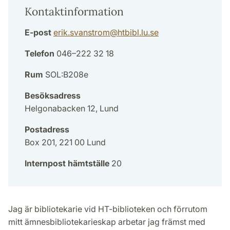
Kontaktinformation
E-post
erik.svanstrom
@
htbibl.lu
.
se
Telefon
046–222 32 18
Rum
SOL:B208e
Besöksadress
Helgonabacken 12, Lund
Postadress
Box 201, 221 00 Lund
Internpost hämtställe
20
Jag är bibliotekarie vid HT-biblioteken och förrutom
mitt ämnesbibliotekarieskap arbetar jag främst med