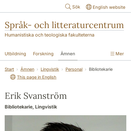
Hoppa till huvudinnehåll
Sök
English website
Språk- och litteraturcentrum
Humanistiska och teologiska fakulteterna
Utbildning
Forskning
Ämnen
Mer
SOL-husen
Kontakt
Institutionen
Start
Ämnen
Lingvistik
Personal
Bibliotekarie
This page in English
översättning till svenska
Erik Svanström
Bibliotekarie, Lingvistik