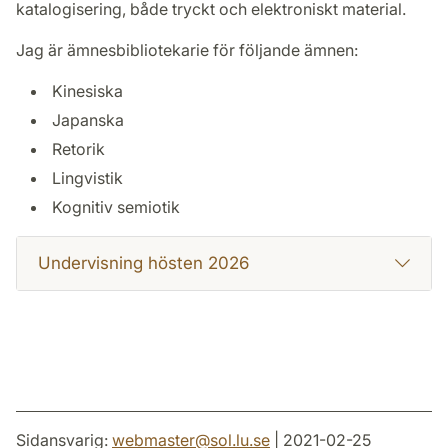
katalogisering, både tryckt och elektroniskt material.
Jag är ämnesbibliotekarie för följande ämnen:
Kinesiska
Japanska
Retorik
Lingvistik
Kognitiv semiotik
Undervisning hösten 2026
Sidansvarig:
webmaster
@
sol.lu
.
se
| 2021-02-25