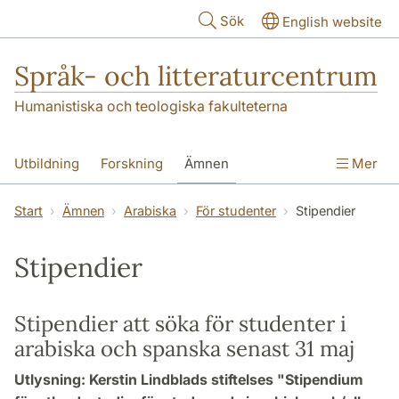
Hoppa till huvudinnehåll
Sök
English website
Språk- och litteraturcentrum
Humanistiska och teologiska fakulteterna
Utbildning
Forskning
Ämnen
Mer
SOL-husen
Kontakt
Institutionen
Start
Ämnen
Arabiska
För studenter
Stipendier
översättning till svenska
Stipendier
Stipendier att söka för studenter i
arabiska och spanska senast 31 maj
Utlysning: Kerstin Lindblads stiftelses "Stipendium