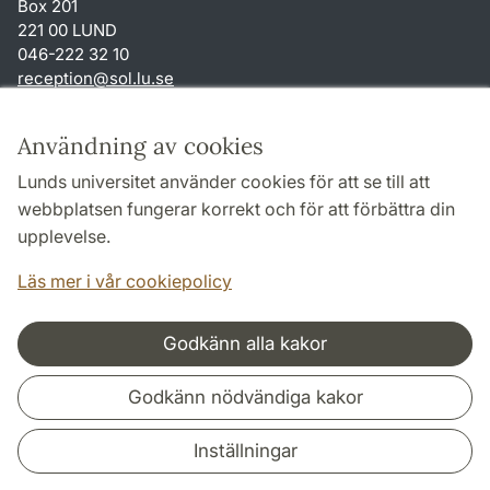
Box 201
221 00 LUND
046-222 32 10
reception
@
sol.lu
.
se
Genvägar
Användning av cookies
Om webbplatsen och cookies
Lunds universitet använder cookies för att se till att
Behandling av personuppgifter
webbplatsen fungerar korrekt och för att förbättra din
Tillgänglighetsredogörelse
upplevelse.
TYPO3-login
Läs mer i vår cookiepolicy
Godkänn alla kakor
Samarbeten och nätverk
Godkänn nödvändiga kakor
Inställningar