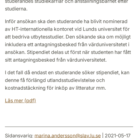
studerandes studiekarriär och anställningsbarhet efter
studierna.
Inför ansökan ska den studerande ha blivit nominerad
av HT-internationella kontoret vid Lunds universitet för
att bedriva utbytesstudier. Den sökande ska om möjligt
inkludera ett antagningsbesked från värduniversitetet i
ansökan. Stipendiet delas ut först när studenten har fått
sitt antagningsbesked från värduniversitetet.
I det fall då endast en studerande söker stipendiet, kan
denne få förlängd utlandsstudievistelse och
kostnadstäckning för inköp av litteratur mm.
Läs mer (pdf)
Sidansvarig:
marina.andersson
@
slav.lu
.
se
| 2021-05-17