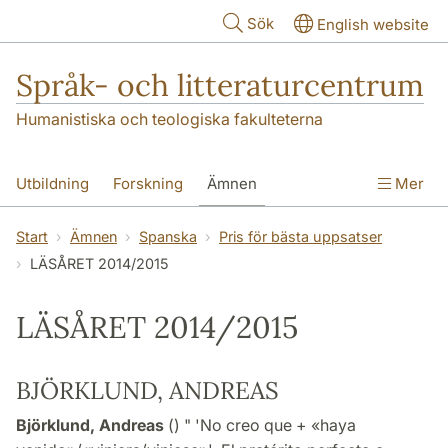
Hoppa till huvudinnehåll
Sök
English website
Språk- och litteraturcentrum
Humanistiska och teologiska fakulteterna
Utbildning
Forskning
Ämnen
Mer
SOL-husen
Kontakt
Institutionen
Start
Ämnen
Spanska
Pris för bästa uppsatser
LÄSÅRET 2014/2015
översättning till svenska
LÄSÅRET 2014/2015
BJÖRKLUND, ANDREAS
Björklund, Andreas
() " 'No creo que + «haya