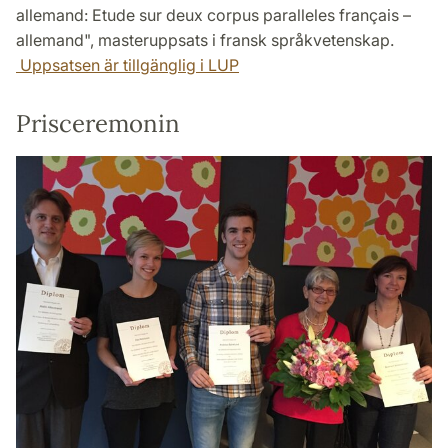
allemand: Etude sur deux corpus paralleles français –
allemand", masteruppsats i fransk språkvetenskap.
Uppsatsen är tillgänglig i LUP
Prisceremonin