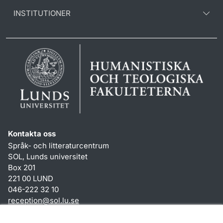
INSTITUTIONER
Kontakta oss
Språk- och litteraturcentrum
SOL, Lunds universitet
Box 201
221 00 LUND
046-222 32 10
reception
@
sol.lu
.
se