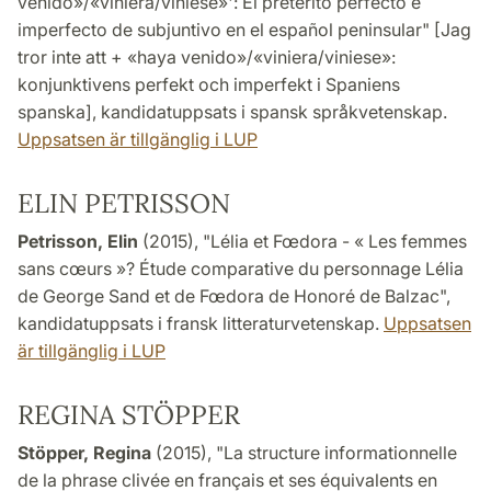
venido»/«viniera/viniese»': El pretérito perfecto e
imperfecto de subjuntivo en el español peninsular" [Jag
tror inte att + «haya venido»/«viniera/viniese»:
konjunktivens perfekt och imperfekt i Spaniens
spanska], kandidatuppsats i spansk språkvetenskap.
Uppsatsen är tillgänglig i LUP
ELIN PETRISSON
Petrisson, Elin
(2015), "Lélia et Fœdora - « Les femmes
sans cœurs »? Étude comparative du personnage Lélia
de George Sand et de Fœdora de Honoré de Balzac",
kandidatuppsats i fransk litteraturvetenskap.
Uppsatsen
är tillgänglig i LUP
REGINA STÖPPER
Stöpper, Regina
(2015), "La structure informationnelle
de la phrase clivée en français et ses équivalents en