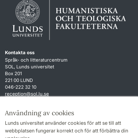
Kontakta oss
Språk- och litteraturcentrum
SOL, Lunds universitet
Box 201
221 00 LUND
046-222 32 10
reception
@
sol.lu
.
se
Genvägar
Användning av cookies
Om webbplatsen och cookies
Lunds universitet använder cookies för att se till att
Behandling av personuppgifter
webbplatsen fungerar korrekt och för att förbättra din
Tillgänglighetsredogörelse