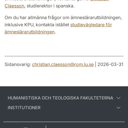
Claesson
, studierektor i spanska.
Om du har allmänna frågor om ämneslärarutbildningen,
inklusive KPU, kontakta istället
studievägledare för
ämneslärarutbildningen
.
Sidansvarig:
christian.claesson
@
rom.lu
.
se
| 2026-03-31
HUMANISTISKA OCH TEOLOGISKA FAKULTETERNA
INSTITUTIONER