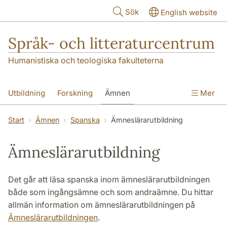
Hoppa till huvudinnehåll
Sök
English website
Språk- och litteraturcentrum
Humanistiska och teologiska fakulteterna
Utbildning
Forskning
Ämnen
Mer
SOL-husen
Kontakt
Institutionen
Start
Ämnen
Spanska
Ämneslärarutbildning
översättning till svenska
Ämneslärarutbildning
Det går att läsa spanska inom ämneslärarutbildningen
både som ingångsämne och som andraämne. Du hittar
allmän information om ämneslärarutbildningen på
Ämneslärarutbildningen
.