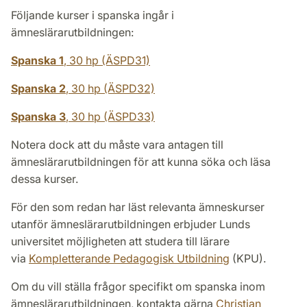
Följande kurser i spanska ingår i
ämneslärarutbildningen:
Spanska 1
, 30 hp (ÄSPD31)
Spanska 2
, 30 hp (ÄSPD32)
Spanska 3
, 30 hp (ÄSPD33)
Notera dock att du måste vara antagen till
ämneslärarutbildningen för att kunna söka och läsa
dessa kurser.
För den som redan har läst relevanta ämneskurser
utanför ämneslärarutbildningen erbjuder Lunds
universitet möjligheten att studera till lärare
via
Kompletterande Pedagogisk Utbildning
(KPU).
Om du vill ställa frågor specifikt om spanska inom
ämneslärarutbildningen, kontakta gärna
Christian